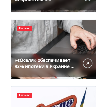
Павлограде: есть
погибшие и ранены
Бизнес
«єОселя» обеспечивает
93% ипотеки в Украине –
банкиры
Бизнес