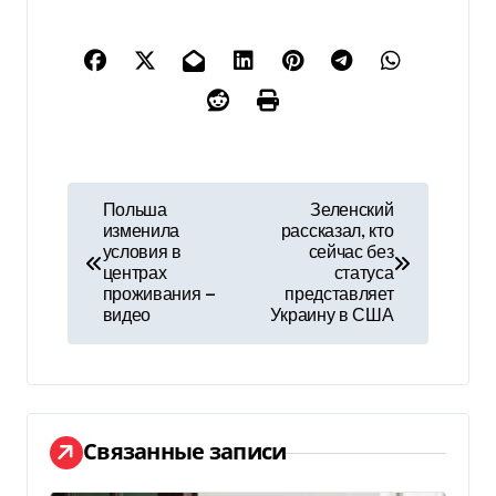
Н
Польша
Зеленский
изменила
рассказал, кто
а
условия в
сейчас без
центрах
статуса
в
проживания —
представляет
видео
Украину в США
и
г
а
Связанные записи
ц