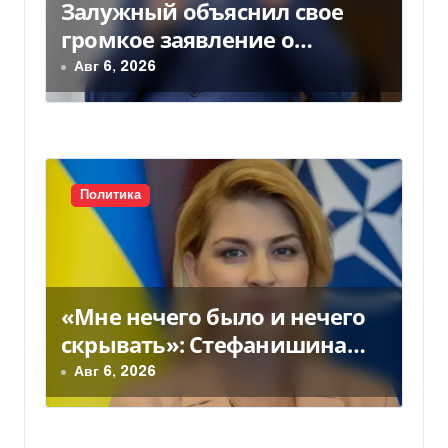
Залужный объяснил свое
громкое заявление о
вступлении Украины в НАТО
Авг 6, 2026
Политика
«Мне нечего было и нечего
скрывать»: Стефанишина
прокомментировала новое
Авг 6, 2026
подозрение