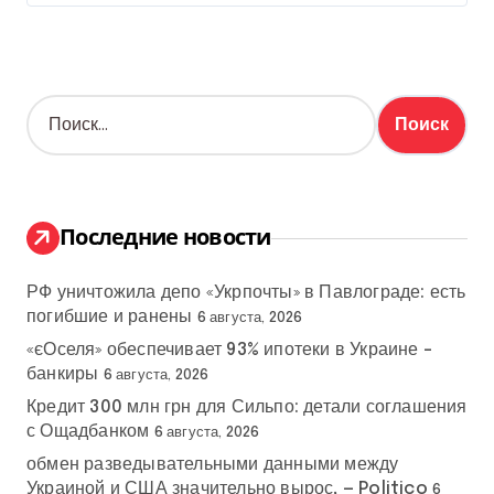
Н
а
й
т
и
:
Последние новости
РФ уничтожила депо «Укрпочты» в Павлограде: есть
погибшие и ранены
6 августа, 2026
«єОселя» обеспечивает 93% ипотеки в Украине –
банкиры
6 августа, 2026
Кредит 300 млн грн для Сильпо: детали соглашения
с Ощадбанком
6 августа, 2026
обмен разведывательными данными между
Украиной и США значительно вырос, — Politico
6