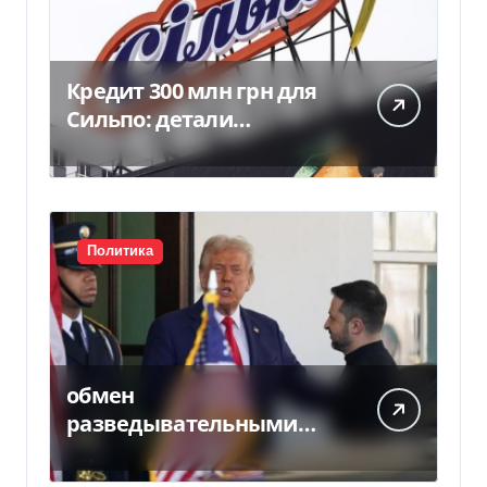
Кредит 300 млн грн для
Сильпо: детали
соглашения с
Ощадбанком
Политика
обмен
разведывательными
данными между
Украиной и США