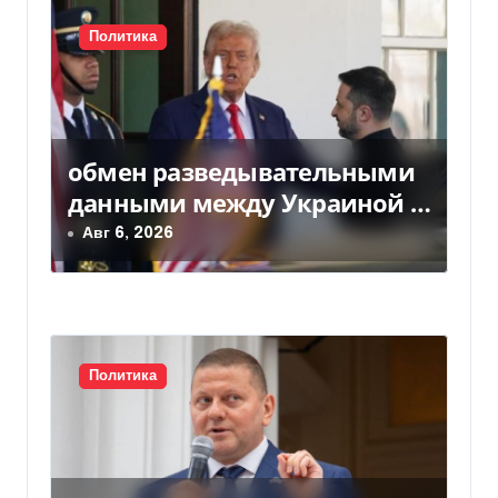
и
Политика
я
п
о
обмен разведывательными
з
данными между Украиной и
США значительно вырос, —
Авг 6, 2026
а
Politico
п
и
с
Политика
я
м