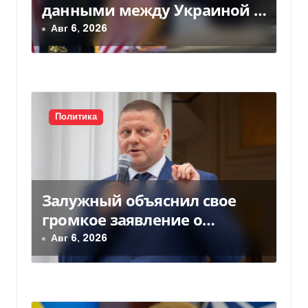
данными между Украиной и
а
США значительно вырос, —
Авг 6, 2026
п
Politico
и
с
Политика
я
м
Залужный объяснил свое
громкое заявление о
вступлении Украины в НАТО
Авг 6, 2026