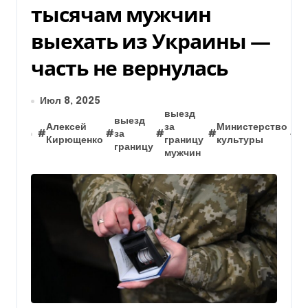
тысячам мужчин
выехать из Украины —
часть не вернулась
Июл 8, 2025
выезд
выезд
н
Алексей
за
Министерство
#
#
за
#
#
#
в
Кирющенко
границу
культуры
границу
г
мужчин