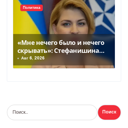
Политика
«Мне нечего было и нечего
скрывать»: Стефанишина
прокомментировала новое
Авг 6, 2026
подозрение
Н
а
й
т