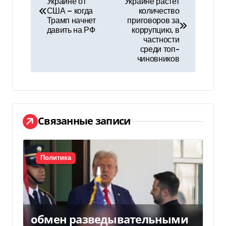
Украине от
Украине растет
а
США — когда
количество
Трамп начнет
приговоров за
в
давить на РФ
коррупцию, в
частности
и
среди топ-
чиновников
г
а
ц
Связанные записи
и
я
Политика
п
о
з
обмен разведывательными