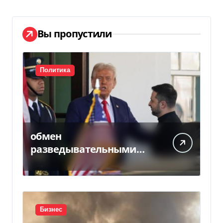
Вы пропустили
Политика
обмен
разведывательными
данными между
Украиной и США
значительно вырос, —
Politico
Бизнес