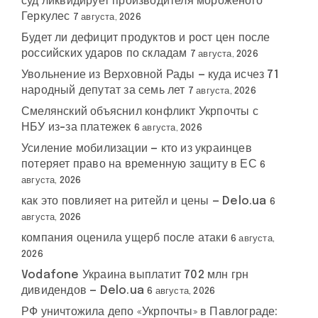
суд ликвидирует производителя мороженого
Геркулес
7 августа, 2026
Будет ли дефицит продуктов и рост цен после
российских ударов по складам
7 августа, 2026
Увольнение из Верховной Рады — куда исчез 71
народный депутат за семь лет
7 августа, 2026
Смелянский объяснил конфликт Укрпочты с
НБУ из-за платежек
6 августа, 2026
Усиление мобилизации — кто из украинцев
потеряет право на временную защиту в ЕС
6
августа, 2026
как это повлияет на ритейл и цены — Delo.ua
6
августа, 2026
компания оценила ущерб после атаки
6 августа,
2026
Vodafone Украина выплатит 702 млн грн
дивидендов — Delo.ua
6 августа, 2026
РФ уничтожила депо «Укрпочты» в Павлограде: