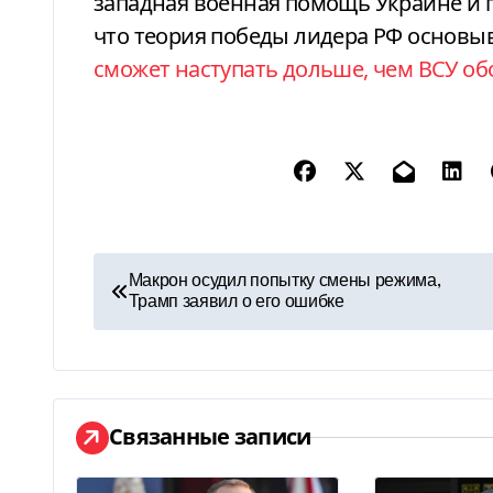
западная военная помощь Украине и 
что теория победы лидера РФ основыв
сможет наступать дольше, чем ВСУ об
Н
Макрон осудил попытку смены режима,
Трамп заявил о его ошибке
а
в
и
Связанные записи
г