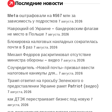
:
Последние новости
Meta оштрафовали на $567 млн за
зависимость у подростков
7 августа, 2026
Навроцкий об Украине — бандеровским флагам
не место в Польше
7 августа, 2026
Блокировка налоговых накладных сократилась
переговоры
почти в 5 раз
ончание
поездка в
7 августа, 2026
#
переговоры
#
украины и
#
перемирие
#
йны
Беларусь
россии
Михаил Федоров раскритиковал отсутствие
министра обороны — видео
7 августа, 2026
Соучредитель «Новой почты» призвал ввести
налоговые каникулы для…
7 августа, 2026
Трамп ответил на просьбу Зеленского о
предоставлении Украине ракет Patriot (видео)
7 августа, 2026
как ДТЭК перестраивает бизнес под новую
7
августа, 2026