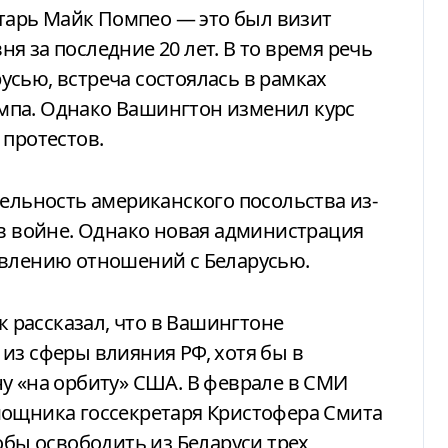
етарь Майк Помпео — это был визит
 за последние 20 лет. В то время речь
сью, встреча состоялась в рамках
мпа. Однако Вашингтон изменил курс
 протестов.
тельность американского посольства из-
 в войне. Однако новая администрация
овлению отношений с Беларусью.
рассказал, что в Вашингтоне
из сферы влияния РФ, хотя бы в
у «на орбиту» США. В феврале в СМИ
мощника госсекретаря Кристофера Смита
обы освободить из Беларуси трех