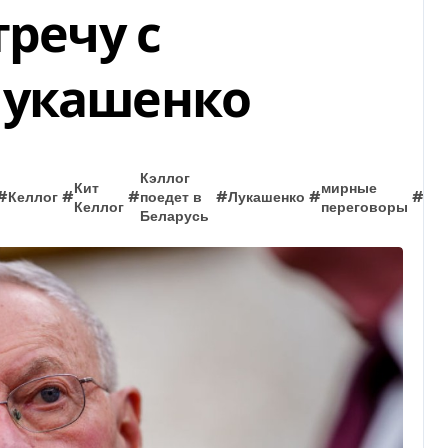
тречу с
Лукашенко
Кэллог
Кит
мирные
ок
#
Келлог
#
#
поедет в
#
Лукашенко
#
#
Келлог
переговоры
во
Беларусь