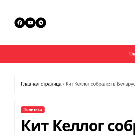
Перейти
к
содержанию
Гл
Главная страница
»
Кит Келлог собрался в Белару
Политика
Кит Келлог соб