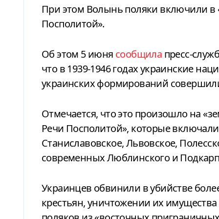
При этом Волынь поляки включили в 
Посполитой».
Об этом 5 июня
сообщила
пресс-служб
что в 1939-1946 годах украинские нац
украинских формирований совершили 
Отмечается, что это произошло на «з
Речи Посполитой», которые включали
Станиславовское, Львовское, Полесско
современных Люблинского и Подкарпа
Украинцев обвинили в убийстве боле
крестьян, уничтожении их имущества
поляков из «восточных приграничных