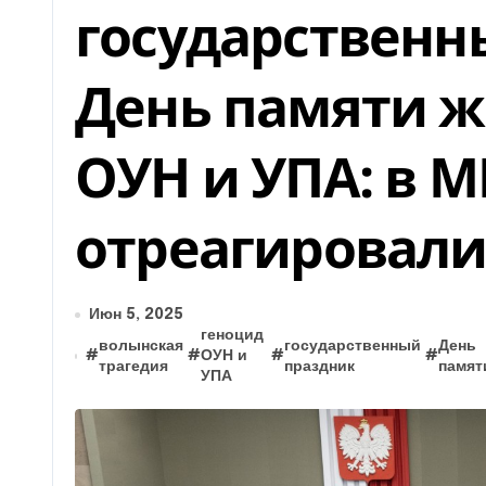
государственн
День памяти ж
ОУН и УПА: в 
отреагировал
Июн 5, 2025
геноцид
волынская
государственный
День
#
#
ОУН и
#
#
трагедия
праздник
памят
УПА