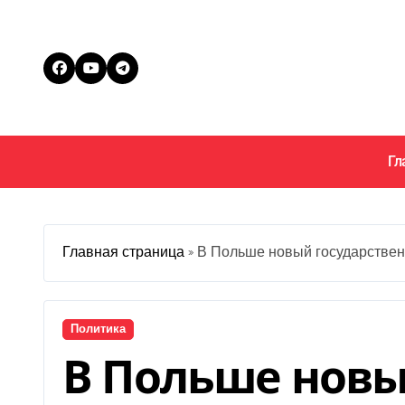
Перейти
к
содержанию
Гл
Главная страница
»
В Польше новый государствен
Политика
В Польше нов