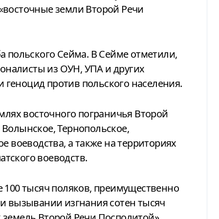
«восточные земли Второй Речи
а польского Сейма. В Сейме отметили,
ионалисты из ОУН, УПА и других
геноцид против польского населения.
емлях восточного пограничья Второй
 Волынское, Тернопольское,
е воеводства, а также на территориях
тского воеводств.
е 100 тысяч поляков, преимущественно
 и вызывании изгнания сотен тысяч
 земель Второй Речи Посполитой».