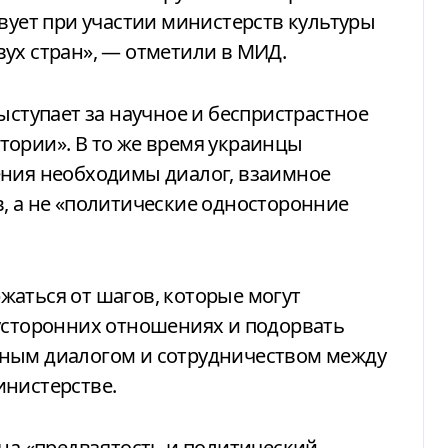
твует при участии министерств культуры
ух стран», — отметили в МИД.
ыступает за научное и беспристрастное
тории». В то же время украинцы
ения необходимы диалог, взаимное
, а не «политические односторонние
аться от шагов, которые могут
вусторонних отношениях и подорвать
вным диалогом и сотрудничеством между
инистерстве.
 на «предвзятость и политический