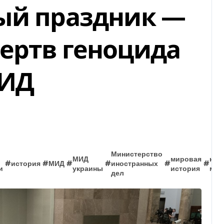
ый праздник —
ертв геноцида
МИД
и
Министерство
МИД
мировая
нов
#
история
#
МИД
#
#
иностранных
#
#
и
украины
история
мир
дел