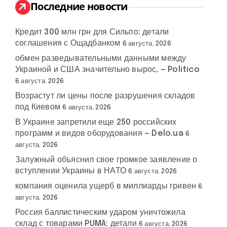
:
Последние новости
Кредит 300 млн грн для Сильпо: детали
соглашения с Ощадбанком
6 августа, 2026
обмен разведывательными данными между
Украиной и США значительно вырос, — Politico
6 августа, 2026
Возрастут ли цены после разрушения складов
под Киевом
6 августа, 2026
В Украине запретили еще 250 российских
программ и видов оборудования — Delo.ua
6
августа, 2026
Украина
Залужный объяснил свое громкое заявление о
ости
новости
#
#
ОУН
#
Польша
#
и
#
УПА
вступлении Украины в НАТО
а
Украины
6 августа, 2026
Польша
компания оценила ущерб в миллиарды гривен
6
августа, 2026
Россия баллистическим ударом уничтожила
склад с товарами PUMA: детали
6 августа, 2026