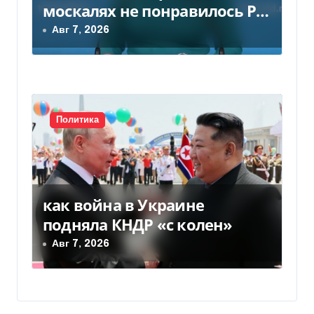
москалях не понравилось РФ
— видео
Авг 7, 2026
Политика
как война в Украине
подняла КНДР «с колен»
Авг 7, 2026