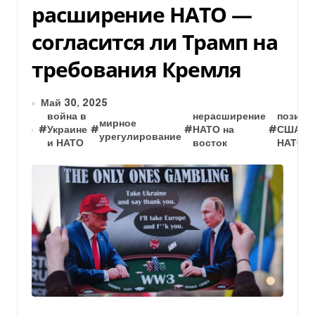
расширение НАТО —
согласится ли Трамп на
требования Кремля
Май 30, 2025
война в
нерасширение
позици
мирное
#
Украине
#
#
НАТО на
#
США п
урегулирование
и НАТО
восток
НАТО