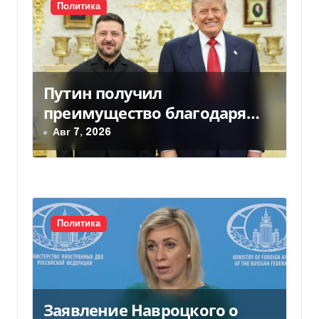
и
Политика
я
п
Путин получил
о
преимущество благодаря
з
действиям США
Авг 7, 2026
а
п
и
Политика
с
я
м
Заявление Навроцкого о