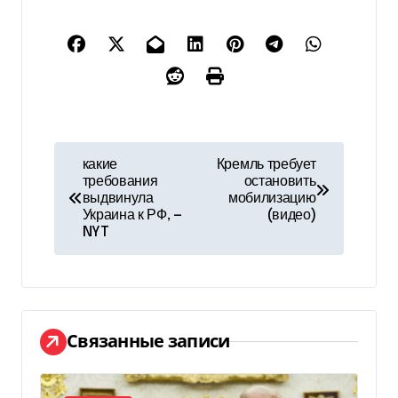
Н
какие
Кремль требует
требования
остановить
а
выдвинула
мобилизацию
Украина к РФ, —
(видео)
в
NYT
и
г
а
Связанные записи
ц