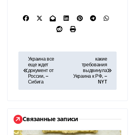
Н
Украина все
какие
еще ждет
требования
а
документ от
выдвинула
России, —
Украина к РФ, —
в
Сибига
NYT
и
г
а
Связанные записи
ц