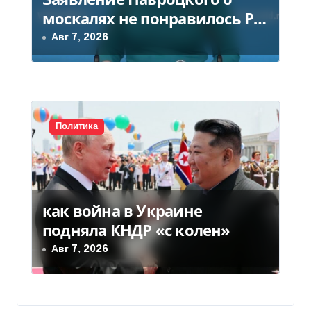
москалях не понравилось РФ
— видео
Авг 7, 2026
Политика
как война в Украине
подняла КНДР «с колен»
Авг 7, 2026