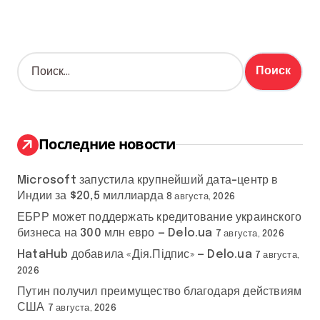
Н
а
й
т
и
:
Последние новости
Microsoft запустила крупнейший дата-центр в
Индии за $20,5 миллиарда
8 августа, 2026
ЕБРР может поддержать кредитование украинского
бизнеса на 300 млн евро — Delo.ua
7 августа, 2026
HataHub добавила «Дія.Підпис» — Delo.ua
7 августа,
2026
Путин получил преимущество благодаря действиям
США
7 августа, 2026