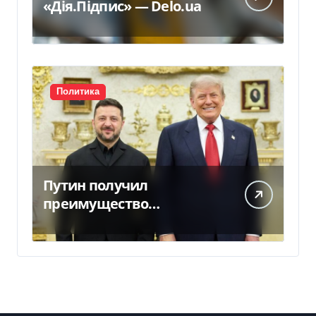
«Дія.Підпис» — Delo.ua
Политика
Путин получил
преимущество
благодаря действиям
США