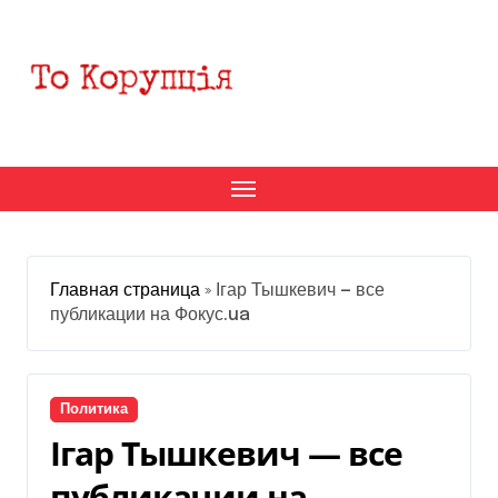
Перейти
к
содержанию
Главная страница
»
Ігар Тышкевич — все
публикации на Фокус.ua
Политика
Ігар Тышкевич — все
публикации на