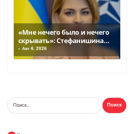
«Мне нечего было и нечего
скрывать»: Стефанишина
прокомментировала новое
Авг 6, 2026
подозрение
Н
а
й
т
и
: