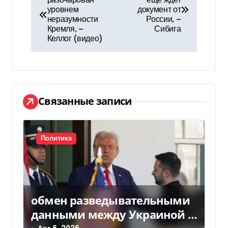
разочарован
еще ждет
а
уровнем
документ от
неразумности
России, —
в
Кремля, —
Сибига
Келлог (видео)
и
г
а
Связанные записи
ц
и
Политика
я
п
о
обмен разведывательными
з
данными между Украиной и