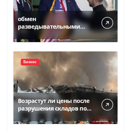
обмен
разведывательными
данными между
Украиной и США
значительно вырос, —
Politico
Бизнес
Возрастут ли цены после
разрушения складов под
Киевом