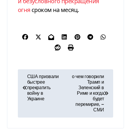
и безусловного прекращения
огня
сроком на месяц.
Н
США призвали
о чем говорили
быстрее
Трамп и
а
прекратить
Зеленский в
войну в
Риме и когда
в
Украине
будет
перемирие, —
и
СМИ
г