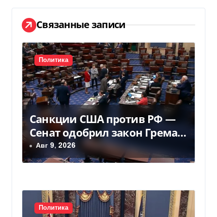
а
ц
Связанные записи
и
я
Политика
п
о
Санкции США против РФ —
з
Сенат одобрил закон Грема
а
— Фокус
Авг 9, 2026
п
и
с
Политика