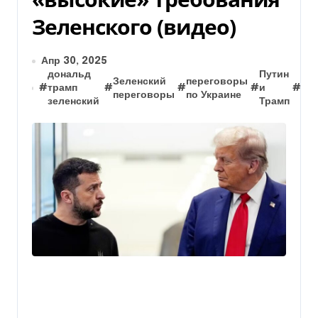
Зеленского (видео)
Апр 30, 2025
дональд
Путин
Зеленский
переговоры
Тр
#
трамп
#
#
#
и
#
переговоры
по Украине
Зе
зеленский
Трамп