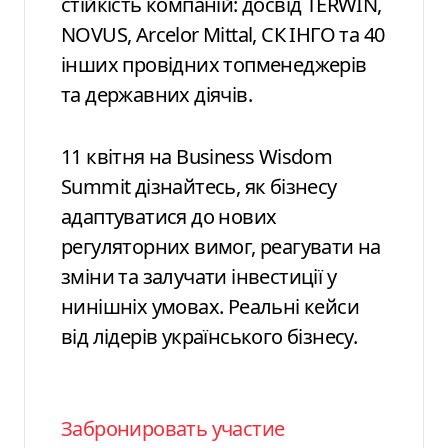
стійкість компаній: досвід TERWIN,
NOVUS, Arcelor Mittal, СК ІНГО та 40
інших провідних топменеджерів
та державних діячів.
11 квітня на Business Wisdom
Summit дізнайтесь, як бізнесу
адаптуватися до нових
регуляторних вимог, реагувати на
зміни та залучати інвестиції у
нинішніх умовах. Реальні кейси
від лідерів українського бізнесу.
Забронировать участие