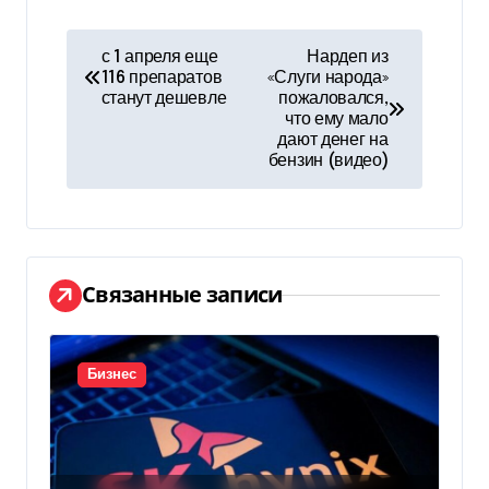
Н
с 1 апреля еще
Нардеп из
116 препаратов
«Слуги народа»
а
станут дешевле
пожаловался,
что ему мало
в
дают денег на
бензин (видео)
и
г
а
Связанные записи
ц
и
Бизнес
я
п