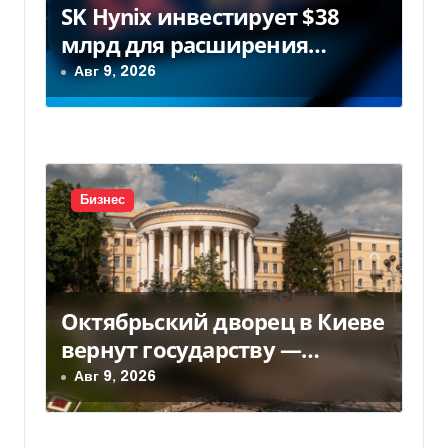
о
SK Hynix инвестирует $38
з
млрд для расширения
заводов в Южной Корее
Авг 9, 2026
а
п
и
с
Бизнес
я
м
Октябрьский дворец в Киеве
вернут государству —
решение суда — Delo.ua
Авг 9, 2026