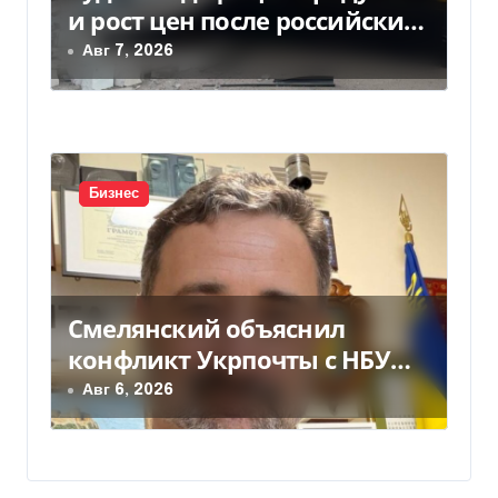
и рост цен после российских
ударов по складам
Авг 7, 2026
Бизнес
Смелянский объяснил
конфликт Укрпочты с НБУ
из-за платежек
Авг 6, 2026