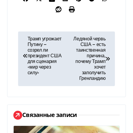
Н
Трамп угрожает
Ледяной червь
Путину —
США — есть
а
созрел ли
таинственная
президент США
причина,
в
для сценария
почему Трамп
«мир через
хочет
и
силу»
заполучить
Гренландию
г
а
ц
Связанные записи
и