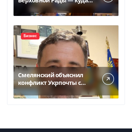
Верховной Рады — куда
исчез 71 народный
депутат за семь лет
Бизнес
Смелянский объяснил
конфликт Укрпочты с
НБУ из-за платежек