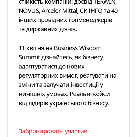
стійкість компаній: досвід TERWIN,
NOVUS, Arcelor Mittal, СК ІНГО та 40
інших провідних топменеджерів
та державних діячів.
11 квітня на Business Wisdom
Summit дізнайтесь, як бізнесу
адаптуватися до нових
регуляторних вимог, реагувати на
зміни та залучати інвестиції у
нинішніх умовах. Реальні кейси
від лідерів українського бізнесу.
Забронировать участие