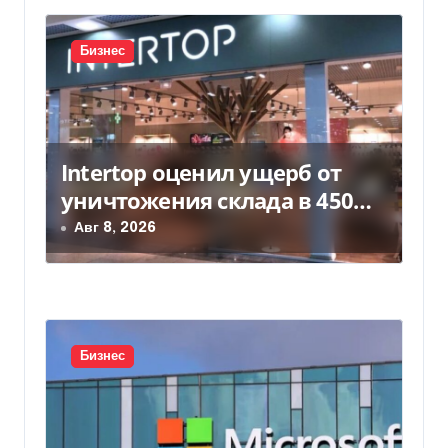
с
Бизнес
я
м
Intertop оценил ущерб от
уничтожения склада в 450
млн грн
Авг 8, 2026
Бизнес