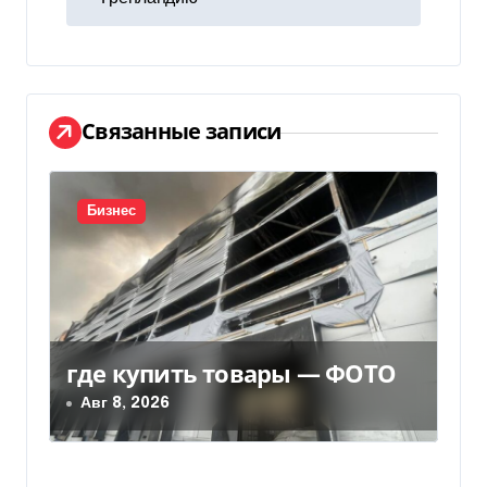
г
а
ц
Связанные записи
и
я
Бизнес
п
о
з
где купить товары — ФОТО
а
Авг 8, 2026
п
и