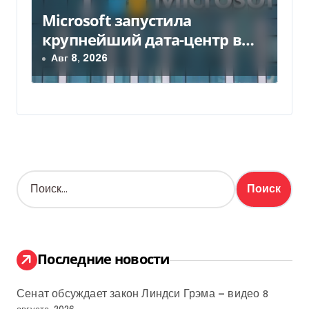
Microsoft запустила
крупнейший дата-центр в
Индии за $20,5 миллиарда
Авг 8, 2026
Н
а
й
т
и
:
Последние новости
Сенат обсуждает закон Линдси Грэма — видео
8