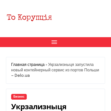
Перейти
к
содержанию
Главная страница
»
Укрзализныця запустила
новый контейнерный сервис из портов Польши
— Delo.ua
Бизнес
Укрзализныця