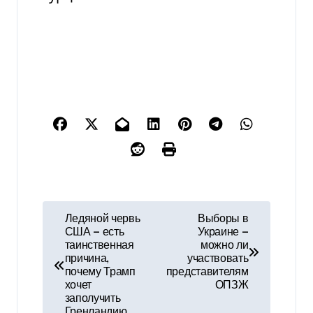
Н
Ледяной червь
Выборы в
США — есть
Украине —
а
таинственная
можно ли
причина,
участвовать
в
почему Трамп
представителям
хочет
ОПЗЖ
и
заполучить
Гренландию