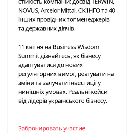
стійкість компаній: досвід TERWIN,
NOVUS, Arcelor Mittal, СК ІНГО та 40
інших провідних топменеджерів
та державних діячів.
11 квітня на Business Wisdom
Summit дізнайтесь, як бізнесу
адаптуватися до нових
регуляторних вимог, реагувати на
зміни та залучати інвестиції у
нинішніх умовах. Реальні кейси
від лідерів українського бізнесу.
Забронировать участие