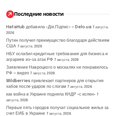
т
и
:
Последние новости
HataHub добавила «Дія.Підпис» — Delo.ua
7 августа,
2026
Путин получил преимущество благодаря действиям
США
7 августа, 2026
НБУ ослабил кредитные требования для бизнеса и
аграриев из-за атак РФ
7 августа, 2026
Заявление Навроцкого о москалях не понравилось
РФ — видео
7 августа, 2026
Wildberries привлекает партнеров для открытия
хабов после ударов по слогам
7 августа, 2026
как война в Украине подняла КНДР «с колен»
7
августа, 2026
Первые пять городов получат социальное жилье за
счет ЕИБ в Украине
7 августа, 2026