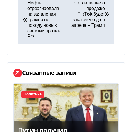
Н
Нефть
Соглашение о
отреагировала
продаже
а
на заявления
TikTok будет
Трампа по
заключено до 5
в
поводу новых
апреля — Трамп
санкций против
и
РФ
г
а
ц
Связанные записи
и
я
Политика
п
о
Путин получил