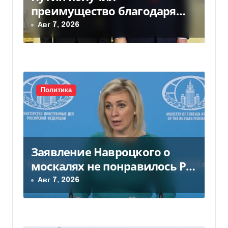
з
преимущество благодаря
а
действиям США
Авг 7, 2026
п
и
с
Политика
я
м
Заявление Навроцкого о
москалях не понравилось РФ
— видео
Авг 7, 2026