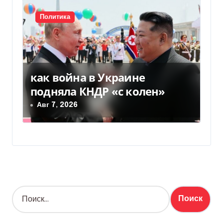
Политика
как война в Украине
подняла КНДР «с колен»
Авг 7, 2026
Н
а
й