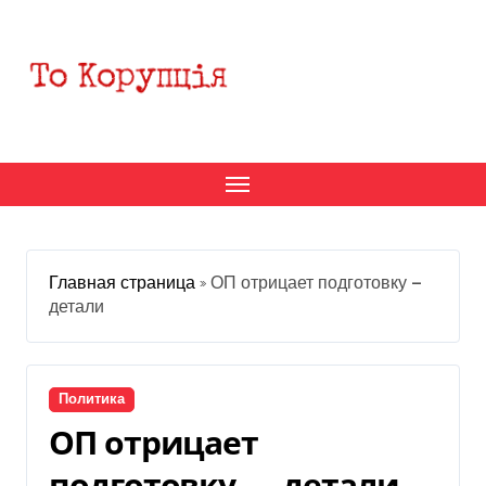
Перейти
к
содержанию
Главная страница
»
ОП отрицает подготовку —
детали
Политика
ОП отрицает
подготовку — детали