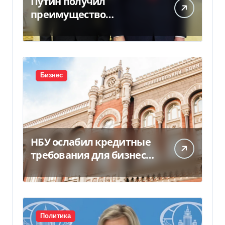
Путин получил
преимущество
благодаря действиям
США
Бизнес
НБУ ослабил кредитные
требования для бизнеса
и аграриев из-за атак РФ
Политика