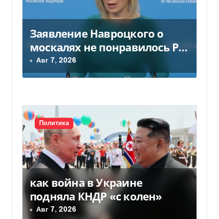
м
Заявление Навроцкого о
москалях не понравилось РФ
— видео
Авг 7, 2026
Политика
как война в Украине
подняла КНДР «с колен»
Авг 7, 2026