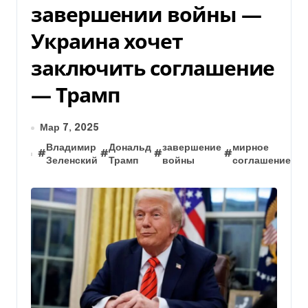
завершении войны —
Украина хочет
заключить соглашение
— Трамп
Мар 7, 2025
Владимир
Дональд
завершение
мирное
#
#
#
#
#
п
Зеленский
Трамп
войны
соглашение