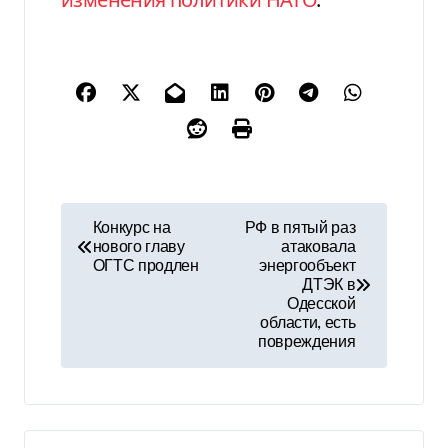
Н
Конкурс на
РФ в пятый раз
нового главу
атаковала
а
ОГТС продлен
энергообъект
ДТЭК в
в
Одесской
области, есть
и
повреждения
г
а