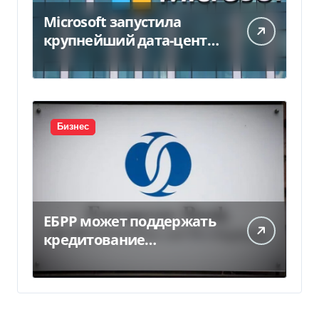
Microsoft запустила
крупнейший дата-центр
в Индии за $20,5
миллиарда
Бизнес
ЕБРР может поддержать
кредитование
украинского бизнеса на
300 млн евро — Delo.ua