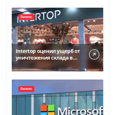
Бизнес
Intertop оценил ущерб от
уничтожения склада в
450 млн грн
Бизнес