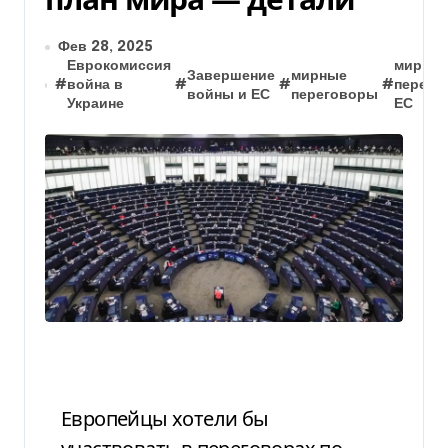
Фев 28, 2025
Еврокомиссия
мирны
Завершение
мирные
#
война в
#
#
#
перего
войны и ЕС
переговоры
Украине
ЕС
Европейцы хотели бы