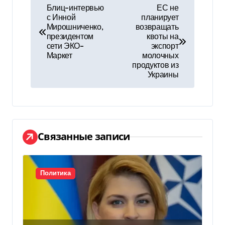
Н
Блиц-интервью
ЕС не
с Инной
планирует
а
Мирошниченко,
возвращать
президентом
квоты на
в
сети ЭКО-
экспорт
Маркет
молочных
и
продуктов из
Украины
г
а
ц
Связанные записи
и
я
Политика
п
о