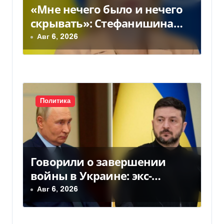
з
«Мне нечего было и нечего
скрывать»: Стефанишина
а
прокомментировала новое
Авг 6, 2026
п
подозрение
и
с
Политика
я
м
Говорили о завершении
войны в Украине: экс-
чиновники ЕС и РФ провели
Авг 6, 2026
тайные переговоры, — СМИ