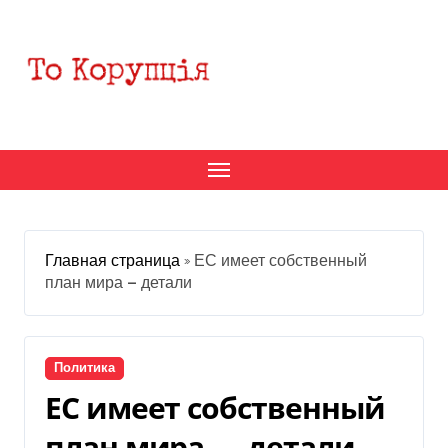
Перейти
к
содержанию
Главная страница
»
ЕС имеет собственный
план мира — детали
Политика
ЕС имеет собственный
план мира — детали