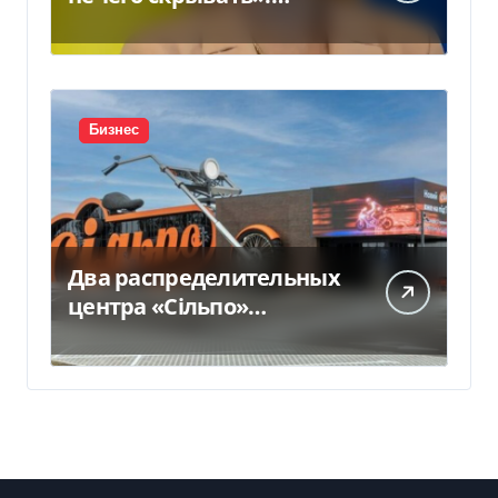
Стефанишина
прокомментировала
новое подозрение
Бизнес
Два распределительных
центра «Сільпо»
пострадали от
российской атаки —
Delo.ua