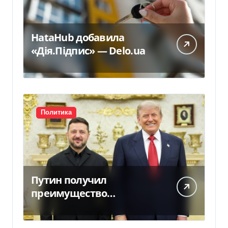
HataHub добавила
«Дія.Підпис» — Delo.ua
Политика
Путин получил
преимущество
благодаря действиям
США