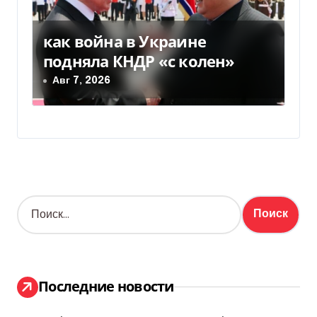
как война в Украине
подняла КНДР «с колен»
Авг 7, 2026
Н
а
й
т
и
:
Последние новости