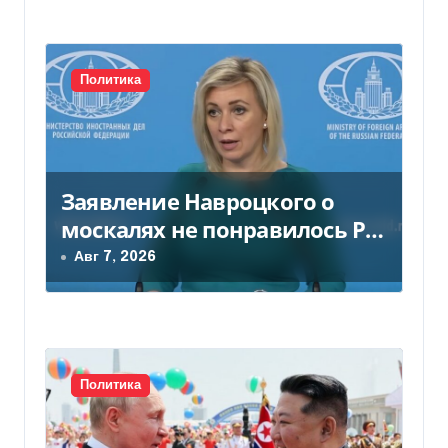
п
и
Политика
с
я
м
Заявление Навроцкого о
москалях не понравилось РФ
— видео
Авг 7, 2026
Политика