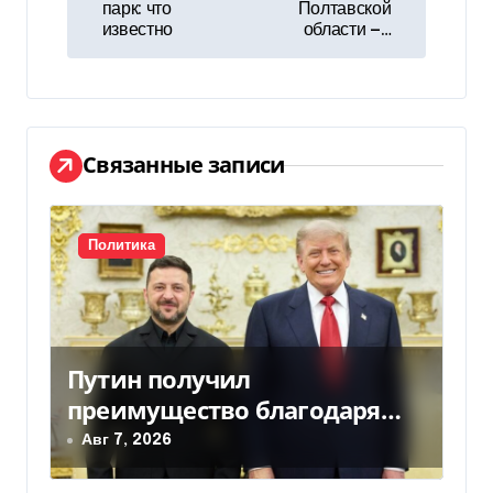
парк: что
Полтавской
в
известно
области —…
и
г
а
Связанные записи
ц
и
Политика
я
п
Путин получил
о
преимущество благодаря
з
действиям США
Авг 7, 2026
а