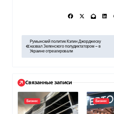
Н
Румынский политик Кэлин Джорджеску
назвал Зеленского полудиктатором — в
а
Украине отреагировали
в
и
г
Связанные записи
а
ц
Бизнес
Бизнес
и