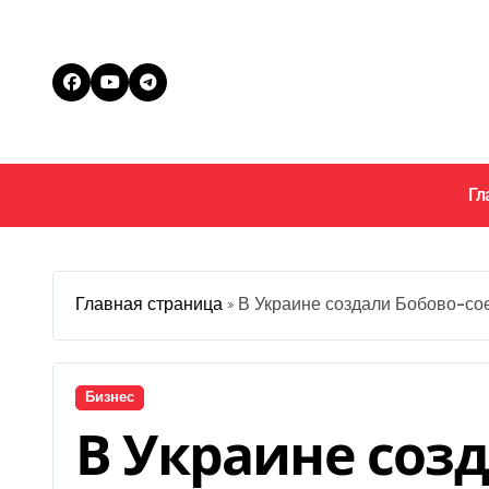
Перейти
к
содержанию
Гл
Главная страница
»
В Украине создали Бобово-с
Бизнес
В Украине созд