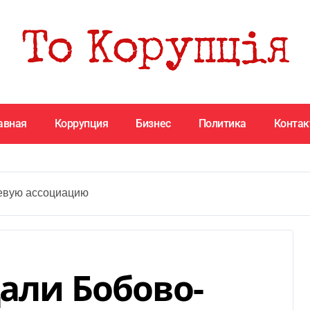
авная
Коррупция
Бизнес
Политика
Конта
оевую ассоциацию
али Бобово-