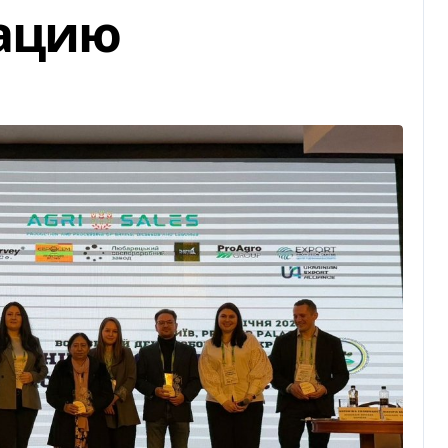
иацию