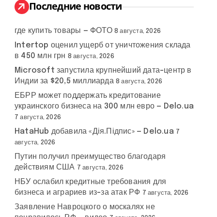
:
Последние новости
где купить товары — ФОТО
8 августа, 2026
Intertop оценил ущерб от уничтожения склада
в 450 млн грн
8 августа, 2026
Microsoft запустила крупнейший дата-центр в
Индии за $20,5 миллиарда
8 августа, 2026
ЕБРР может поддержать кредитование
украинского бизнеса на 300 млн евро — Delo.ua
7 августа, 2026
HataHub добавила «Дія.Підпис» — Delo.ua
7
августа, 2026
Путин получил преимущество благодаря
действиям США
7 августа, 2026
НБУ ослабил кредитные требования для
бизнеса и аграриев из-за атак РФ
7 августа, 2026
Заявление Навроцкого о москалях не