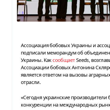
Ассоциация бобовых Украины и ассоциация Украинская соя 30 января
подписали меморандум об объединен
Украины. Как
сообщает
Seeds, возгла
Ассоциации бобовых Антонина Скляре
является ответом на вызовы аграрны
отрасли.
«Сегодня украинские производители бобовых и сои сталкиваются с усилением
конкуренции на международных рынк