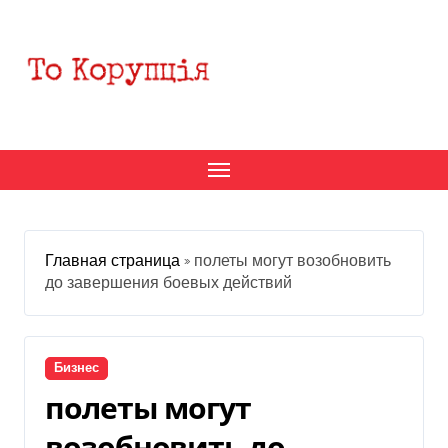
Перейти
к
содержанию
Главная страница
»
полеты могут возобновить
до завершения боевых действий
Бизнес
полеты могут
возобновить до