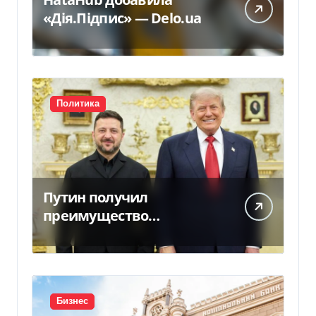
«Дія.Підпис» — Delo.ua
Политика
Путин получил
преимущество
благодаря действиям
США
Бизнес