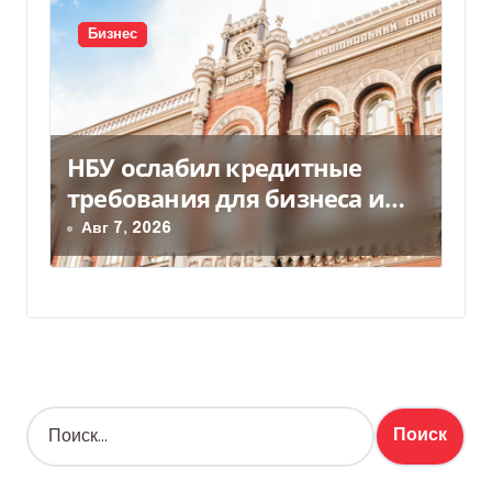
Бизнес
НБУ ослабил кредитные
требования для бизнеса и
аграриев из-за атак РФ
Авг 7, 2026
Н
а
й
т