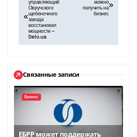
управляющий
можно
а
Овручского
получить на
щебеночного
бизнес
в
завода
восстановил
и
мощности —
Delo.ua
г
а
ц
Связанные записи
и
я
Бизнес
п
о
з
ЕБРР может поддержать