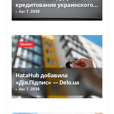
кредитование украинского
а
бизнеса на 300 млн евро —
Авг 7, 2026
п
Delo.ua
и
с
Бизнес
я
м
HataHub добавила
«Дія.Підпис» — Delo.ua
Авг 7, 2026