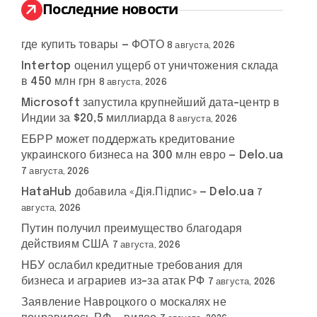
:
Последние новости
где купить товары — ФОТО
8 августа, 2026
Intertop оценил ущерб от уничтожения склада
в 450 млн грн
8 августа, 2026
Microsoft запустила крупнейший дата-центр в
Индии за $20,5 миллиарда
8 августа, 2026
ЕБРР может поддержать кредитование
украинского бизнеса на 300 млн евро — Delo.ua
7 августа, 2026
HataHub добавила «Дія.Підпис» — Delo.ua
7
августа, 2026
Путин получил преимущество благодаря
действиям США
7 августа, 2026
НБУ ослабил кредитные требования для
бизнеса и аграриев из-за атак РФ
7 августа, 2026
Заявление Навроцкого о москалях не