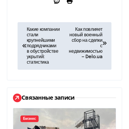
Н
Какие компании
Как повлияет
стали
новый военный
а
крупнейшими
сбор на сделки
подрядчиками
с
в
в обустройстве
недвижимостью
укрытий:
— Delo.ua
и
статистика
г
а
ц
Связанные записи
и
я
Бизнес