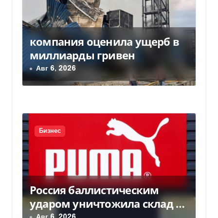
п
о
компания оценила ущерб в
з
миллиарды гривен
а
Авг 6, 2026
п
и
с
Бизнес
я
м
Россия баллистическим
ударом уничтожила склад с
товарами PUMA: детали
Авг 6, 2026