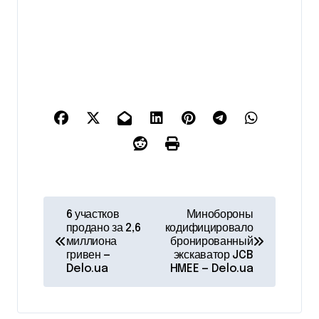
Н
6 участков
Минобороны
продано за 2,6
кодифицировало
а
миллиона
бронированный
гривен —
экскаватор JCB
в
Delo.ua
HMEE — Delo.ua
и