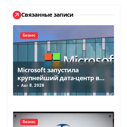
г
а
Связанные записи
ц
и
Бизнес
я
п
Microsoft запустила
о
крупнейший дата-центр в
з
Индии за $20,5 миллиарда
Авг 8, 2026
а
п
и
Бизнес