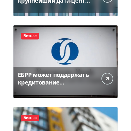
крупнейший дата-центр
в Индии за $20,5
миллиарда
Бизнес
ЕБРР может поддержать
кредитование
украинского бизнеса на
300 млн евро — Delo.ua
Бизнес