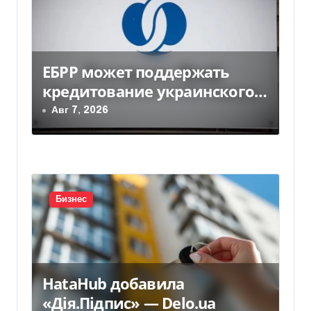
с
я
м
ЕБРР может поддержать
кредитование украинского
бизнеса на 300 млн евро —
Авг 7, 2026
Delo.ua
Бизнес
HataHub добавила
«Дія.Підпис» — Delo.ua