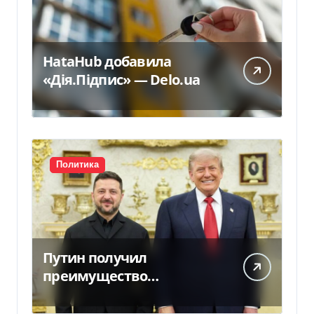
HataHub добавила
«Дія.Підпис» — Delo.ua
Политика
Путин получил
преимущество
благодаря действиям
США