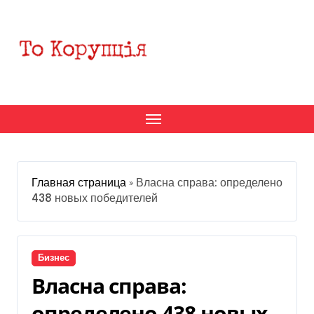
Перейти
к
содержанию
Главная страница
»
Власна справа: определено
438 новых победителей
Бизнес
Власна справа:
определено 438 новых