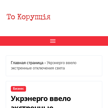
Перейти
к
содержанию
Главная страница
»
Укрэнерго ввело
экстренные отключения света
Бизнес
Укрэнерго ввело
экстренные