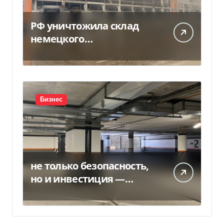
РФ уничтожила склад
немецкого
производителя
моторных масел и
смазочных масел
Бизнес
не только безопасность,
но и инвестиция —
Delo.ua