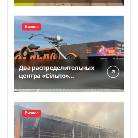
прокомментировала
новое подозрение
Бизнес
Два распределительных
центра «Сільпо»
пострадали от
российской атаки —
Delo.ua
Бизнес