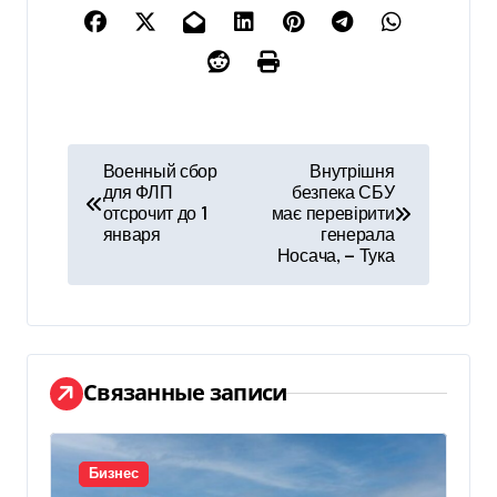
Н
Военный сбор
Внутрішня
для ФЛП
безпека СБУ
а
отсрочит до 1
має перевірити
января
генерала
в
Носача, — Тука
и
г
а
Связанные записи
ц
и
Бизнес