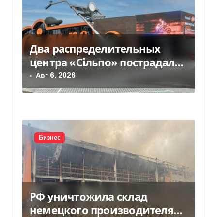
я
п
Два распределительных
о
центра «Сільпо» пострадали
з
от российской атаки —
Авг 6, 2026
Delo.ua
а
п
и
Бизнес
с
я
м
РФ уничтожила склад
немецкого производителя