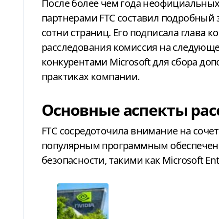
После более чем года неофициальных
партнерами FTC составил подробный
сотни страниц. Его подписала глава к
расследования комиссия на следующе
конкурентами Microsoft для сбора до
практиках компании.
Основные аспекты рас
FTC сосредоточила внимание на сочета
популярным программным обеспечение
безопасности, такими как Microsoft Entr