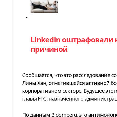
Категория
LinkedIn оштрафовали н
причиной
Сообщается, что это расследование с
Лины Хан, отметившейся активной б
корпоративном секторе. Будущее этого
главы FTC, назначенного администра
По данным Вloomberg, это антимоноп