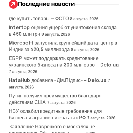
:
Последние новости
где купить товары — ФОТО
8 августа, 2026
Intertop оценил ущерб от уничтожения склада
в 450 млн грн
8 августа, 2026
Microsoft запустила крупнейший дата-центр в
Индии за $20,5 миллиарда
8 августа, 2026
ЕБРР может поддержать кредитование
украинского бизнеса на 300 млн евро — Delo.ua
7 августа, 2026
HataHub добавила «Дія.Підпис» — Delo.ua
7
августа, 2026
Путин получил преимущество благодаря
действиям США
7 августа, 2026
НБУ ослабил кредитные требования для
бизнеса и аграриев из-за атак РФ
7 августа, 2026
Заявление Навроцкого о москалях не