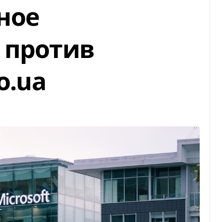
ное
 против
o.ua