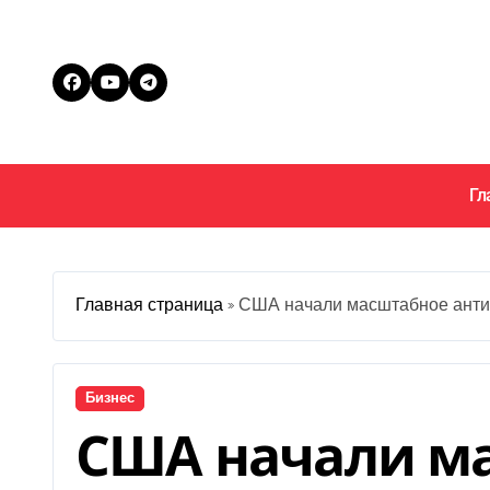
Перейти
к
содержанию
Гл
Главная страница
»
США начали масштабное анти
Бизнес
США начали м