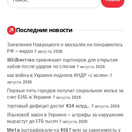
а
й
т
и
:
Последние новости
Заявление Навроцкого о москалях не понравилось
РФ — видео
7 августа, 2026
Wildberries привлекает партнеров для открытия
хабов после ударов по слогам
7 августа, 2026
как война в Украине подняла КНДР «с колен»
7
августа, 2026
Первые пять городов получат социальное жилье за
счет ЕИБ в Украине
7 августа, 2026
торговый дефицит достиг $34 млрд…
7 августа, 2026
Языковой закон в Украине — штрафы за нарушение
вырастут до 170 тысяч
7 августа, 2026
Meta оштрафовали на $567 млн за зависимость у