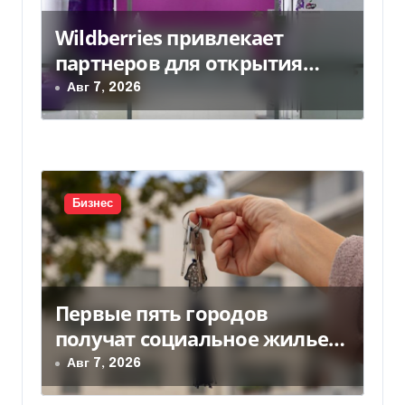
о
Wildberries привлекает
з
партнеров для открытия
а
хабов после ударов по
Авг 7, 2026
слогам
п
и
с
Бизнес
я
м
Первые пять городов
получат социальное жилье
за счет ЕИБ в Украине
Авг 7, 2026