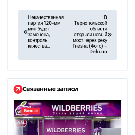
Н
Некачественная
В
партия 120-мм
Тернопольской
а
мин будет
области
заменена,
открыли новый
в
контроль
мост через реку
качества…
Гнезна (Фото) —
и
Delo.ua
г
а
ц
Связанные записи
и
я
Бизнес
п