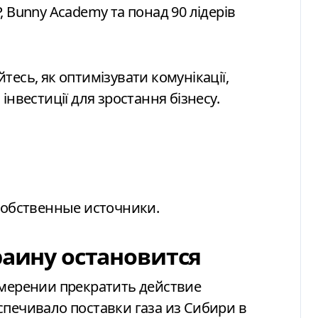
 Bunny Academy та понад 90 лідерів
айтесь, як оптимізувати комунікації,
інвестиції для зростання бізнесу.
 собственные источники.
раину остановится
амерении прекратить действие
спечивало поставки газа из Сибири в