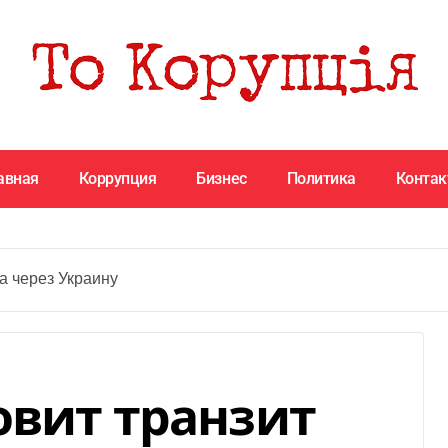
авная
Коррупция
Бизнес
Политика
Конта
а через Украину
овит транзит