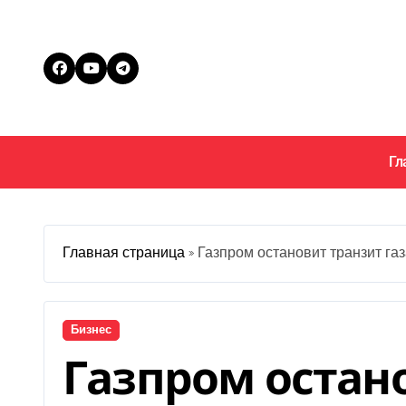
Перейти
к
содержанию
Гл
Главная страница
»
Газпром остановит транзит газ
Бизнес
Газпром остан