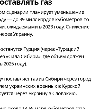
оставлять газ
овом сценарии планирует уменьшение
 году — до 39 миллиардов кубометров по
ми, ожидаемыми в 2023 году. Снижение
через Украину.
станутся Турция (через «Турецкий
ерез «Сила Сибири», где объем должен
 2025 году).
 поставляет газ из Сибири через город
лем украинских военных в Курской
руется через Украину в Словакию.
ено около 14,65 млрд кубометров газа,