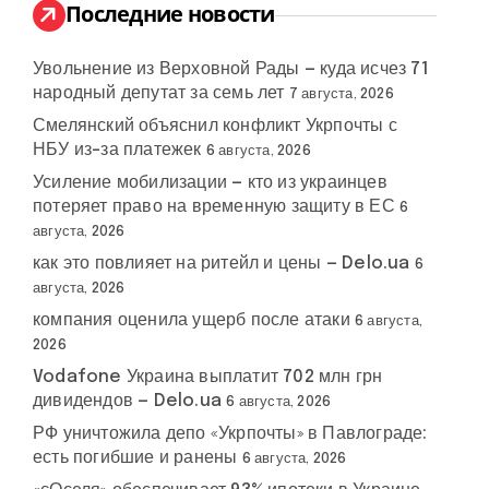
:
Последние новости
Увольнение из Верховной Рады — куда исчез 71
народный депутат за семь лет
7 августа, 2026
Смелянский объяснил конфликт Укрпочты с
НБУ из-за платежек
6 августа, 2026
Усиление мобилизации — кто из украинцев
потеряет право на временную защиту в ЕС
6
августа, 2026
как это повлияет на ритейл и цены — Delo.ua
6
августа, 2026
компания оценила ущерб после атаки
6 августа,
2026
Vodafone Украина выплатит 702 млн грн
дивидендов — Delo.ua
6 августа, 2026
РФ уничтожила депо «Укрпочты» в Павлограде:
есть погибшие и ранены
6 августа, 2026