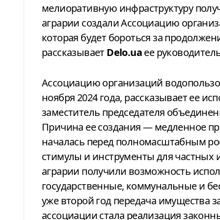
мелиоративную инфраструктуру получ
аграрии создали Ассоциацию организ
которая будет бороться за продолже
рассказывает
Delo.ua
ее руководител
Ассоциацию организаций водопользователей публично презентовали 22
ноября
2024 года, рассказывает ее и
заместитель председателя объединени
Причина ее создания — медленное п
началась перед полномасштабным ро
стимулы и инструменты для частных 
аграрии получили возможность испо
государственные, коммунальные и бе
уже второй год передача имущества за
ассоциации стала реализация законн