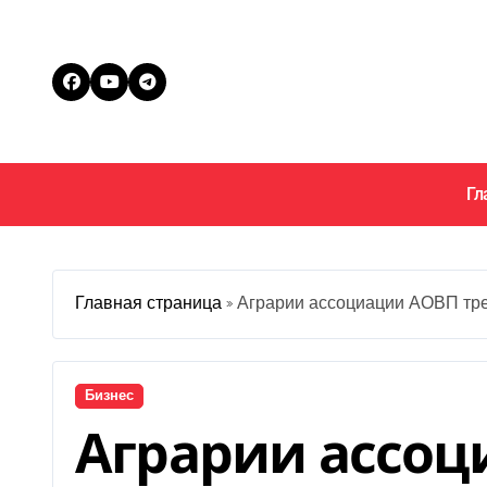
Перейти
к
содержанию
Гл
Главная страница
»
Аграрии ассоциации АОВП тре
Бизнес
Аграрии ассо