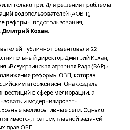
или только три. Для решения проблемы
аций водопользователей (АОВП),
ние реформы водопользования,
ь
Дмитрий Кохан
.
сполнительный директор Дмитрий Кохан,
я «Всеукраинская аграрная Рада (ВАР)».
родвижение реформы ОВП, которая
ссийским вторжением. Она создала
инвестиций в сфере мелиорации, а
льзовать и модернизировать
схозные мелиоративные сети. Однако
тягивается, поэтому главной задачей
ых прав ОВП.