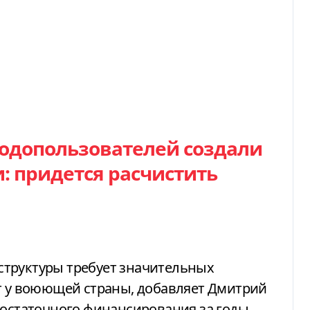
одопользователей создали
: придется расчистить
труктуры требует значительных
ет у воюющей страны, добавляет Дмитрий
достаточного финансирования за годы