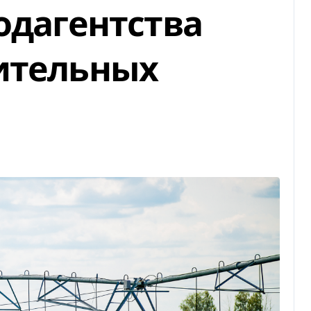
одагентства
ительных