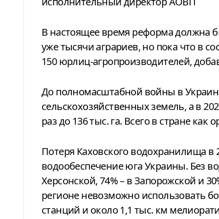
исполнительный директор АОВП
В настоящее время реформа должна 
уже тысячи аграриев, но пока что в с
150 юрлиц-агропроизводителей, добав
До полномасштабной войны в Украине под орошением было около 600 тыс. га
сельскохозяйственных земель, а в 202
раз до 136 тыс. га. Всего в стране как
Потеря Каховского водохранилища в 
водообеспечение юга Украины. Без в
Херсонской, 74% – в Запорожской и 30
регионе невозможно использовать бо
станций и около 1,1 тыс. км мелиорат