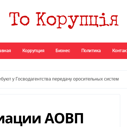
авная
Коррупция
Бизнес
Политика
Конта
буют у Госводагентства передачу оросительных систем
циации АОВП