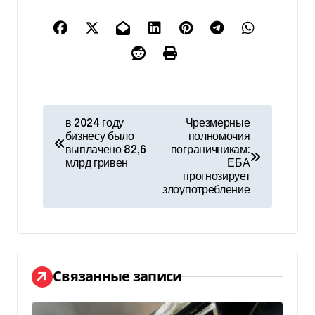
Н
в 2024 году
Чрезмерные
бизнесу было
полномочия
а
выплачено 82,6
пограничникам:
млрд гривен
ЕБА
в
прогнозирует
злоупотребление
и
г
а
Связанные записи
ц