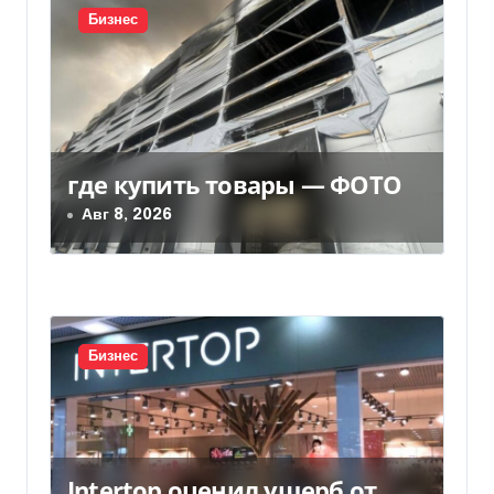
и
Бизнес
я
п
о
з
где купить товары — ФОТО
Авг 8, 2026
а
п
и
с
Бизнес
я
м
Intertop оценил ущерб от