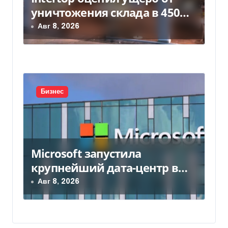
уничтожения склада в 450
млн грн
Авг 8, 2026
Бизнес
Microsoft запустила
крупнейший дата-центр в
Индии за $20,5 миллиарда
Авг 8, 2026