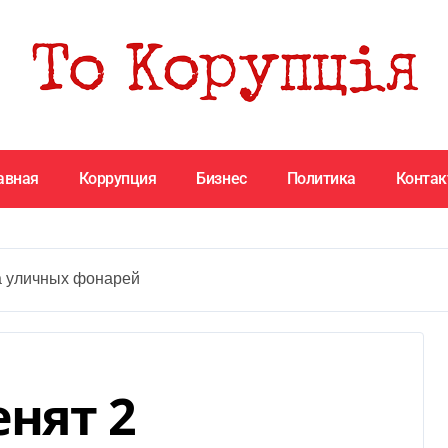
авная
Коррупция
Бизнес
Политика
Конта
а уличных фонарей
нят 2