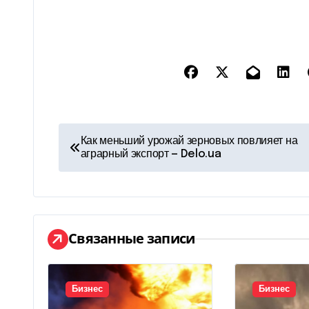
Н
Как меньший урожай зерновых повлияет на
аграрный экспорт — Delo.ua
а
в
и
Связанные записи
г
а
Бизнес
Бизнес
ц