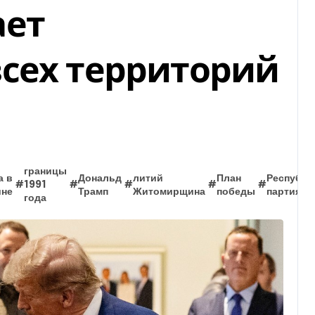
ает
сех территорий
границы
а в
Дональд
литий
План
Республи
#
1991
#
#
#
#
ине
Трамп
Житомирщина
победы
партия
года