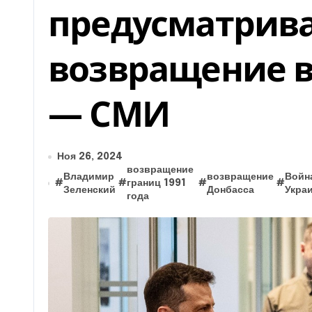
предусматрив
возвращение в
— СМИ
Ноя 26, 2024
возвращение
Владимир
возвращение
Войн
#
#
границ 1991
#
#
Зеленский
Донбасса
Укра
года