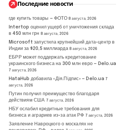
:
Последние новости
где купить товары — ФОТО
8 августа, 2026
Intertop оценил ущерб от уничтожения склада
в 450 млн грн
8 августа, 2026
Microsoft запустила крупнейший дата-центр в
Индии за $20,5 миллиарда
8 августа, 2026
ЕБРР может поддержать кредитование
украинского бизнеса на 300 млн евро — Delo.ua
7 августа, 2026
канская
HataHub добавила «Дія.Підпис» — Delo.ua
7
августа, 2026
Путин получил преимущество благодаря
действиям США
7 августа, 2026
НБУ ослабил кредитные требования для
бизнеса и аграриев из-за атак РФ
7 августа, 2026
Заявление Навроцкого о москалях не