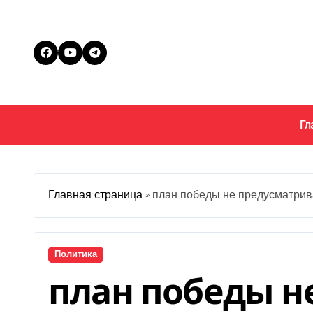
Перейти
к
содержанию
Гл
Главная страница
»
план победы не предусматрив
Политика
план победы н