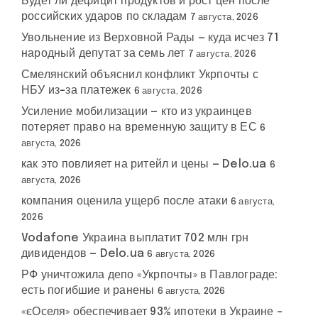
Будет ли дефицит продуктов и рост цен после
российских ударов по складам
7 августа, 2026
Увольнение из Верховной Рады — куда исчез 71
народный депутат за семь лет
7 августа, 2026
Смелянский объяснил конфликт Укрпочты с
НБУ из-за платежек
6 августа, 2026
Усиление мобилизации — кто из украинцев
потеряет право на временную защиту в ЕС
6
августа, 2026
как это повлияет на ритейл и цены — Delo.ua
6
августа, 2026
компания оценила ущерб после атаки
6 августа,
2026
Vodafone Украина выплатит 702 млн грн
дивидендов — Delo.ua
6 августа, 2026
РФ уничтожила депо «Укрпочты» в Павлограде:
есть погибшие и ранены
6 августа, 2026
«єОселя» обеспечивает 93% ипотеки в Украине –