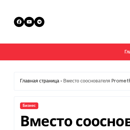
Перейти
к
содержанию
Гл
Главная страница
»
Вместо сооснователя Prometh
Бизнес
Вместо соосно