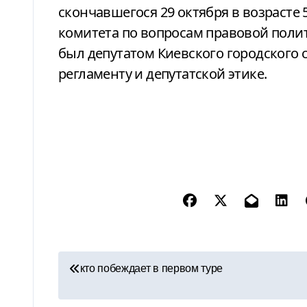
скончавшегося 29 октября в возрасте 5
комитета по вопросам правовой полити
был депутатом Киевского городского с
регламенту и депутатской этике.
Н
кто побеждает в первом туре
а