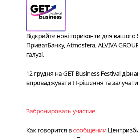
Відкрийте нові горизонти для вашого бізнесу: стратегії зростання від
ПриватБанку, Atmosfera, ALVIVA GROUP,
галузі.
12 грудня на GET Business Festival дізн
впроваджувати ІТ-рішення та залучати 
Забронировать участие
Как говорится в
сообщении
Центризби