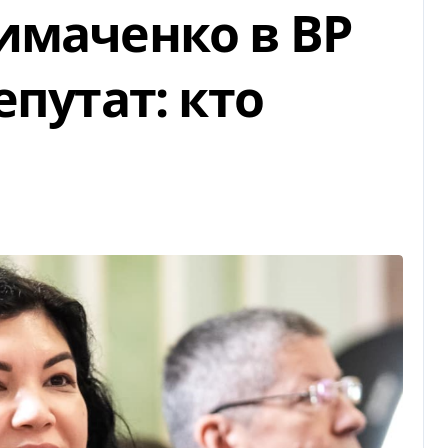
имаченко в ВР
епутат: кто