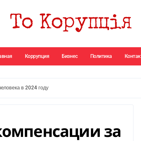
авная
Коррупция
Бизнес
Политика
Конта
человека в 2024 году
компенсации за