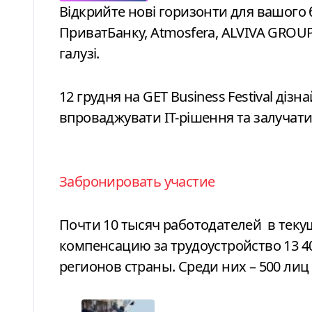
Відкрийте нові горизонти для вашого бізнесу: стратегії зростання від
ПриватБанку, Atmosfera, ALVIVA GROUP,
галузі.
12 грудня на GET Business Festival дізн
впроваджувати ІТ-рішення та залучати 
Забронировать участие
Почти 10 тысяч работодателей
в теку
компенсацию за трудоустройство 13 4
регионов страны. Среди них – 500 лиц