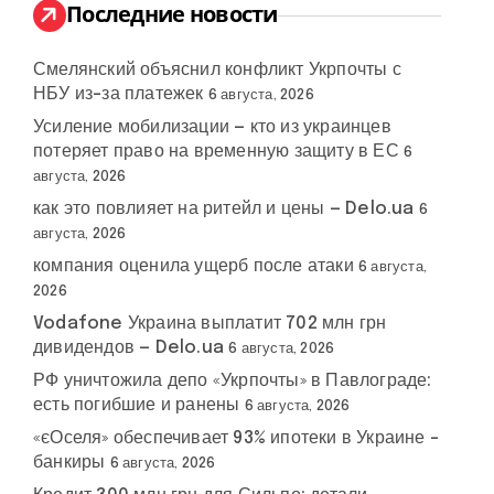
:
Последние новости
Смелянский объяснил конфликт Укрпочты с
НБУ из-за платежек
6 августа, 2026
Усиление мобилизации — кто из украинцев
потеряет право на временную защиту в ЕС
6
августа, 2026
как это повлияет на ритейл и цены — Delo.ua
6
августа, 2026
компания оценила ущерб после атаки
6 августа,
2026
Vodafone Украина выплатит 702 млн грн
дивидендов — Delo.ua
6 августа, 2026
РФ уничтожила депо «Укрпочты» в Павлограде:
есть погибшие и ранены
6 августа, 2026
«єОселя» обеспечивает 93% ипотеки в Украине –
банкиры
6 августа, 2026