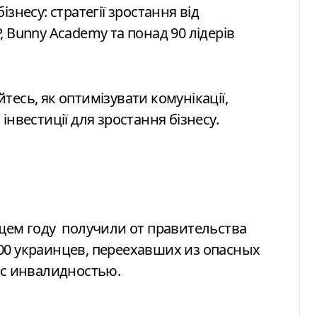
 Bunny Academy та понад 90 лідерів
айтесь, як оптимізувати комунікації,
інвестиції для зростання бізнесу.
щем году
получили от правительства
00 украинцев, переехавших из опасных
 с инвалидностью.