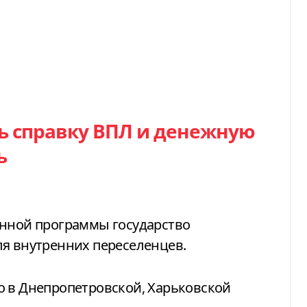
ь справку ВПЛ и денежную
ь
анной
программы
государство
ля внутренних переселенцев
.
о в Днепропетровской, Харьковской