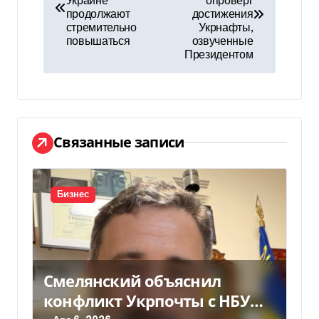
Украине
опроверг
продолжают
достижения
в
стремительно
Укрнафты,
повышаться
озвученные
и
Президентом
г
а
ц
Связанные записи
и
я
Бизнес
п
о
Смелянский объяснил
з
конфликт Укрпочты с НБУ