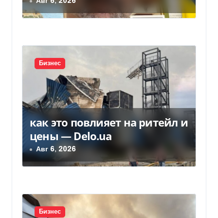
а
из-за платежек
Авг 6, 2026
п
и
с
Бизнес
я
м
как это повлияет на ритейл и
цены — Delo.ua
Авг 6, 2026
Бизнес