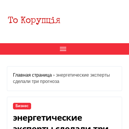
Перейти
к
содержанию
Главная страница
»
энергетические эксперты
сделали три прогноза
Бизнес
энергетические
эксперты сделали три