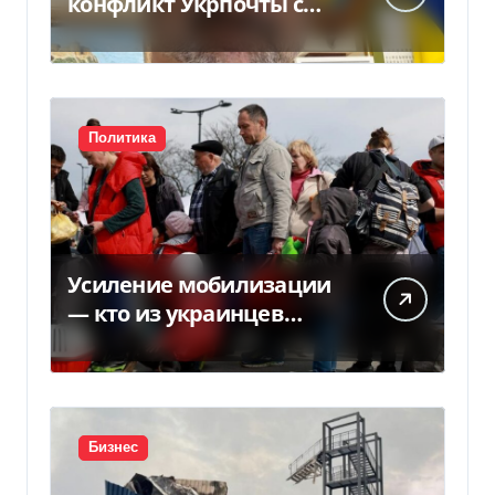
конфликт Укрпочты с
НБУ из-за платежек
Политика
Усиление мобилизации
— кто из украинцев
потеряет право на
временную защиту в ЕС
Бизнес