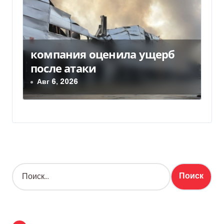
компания оценила ущерб
после атаки
Авг 6, 2026
Н
а
й
т
и
: