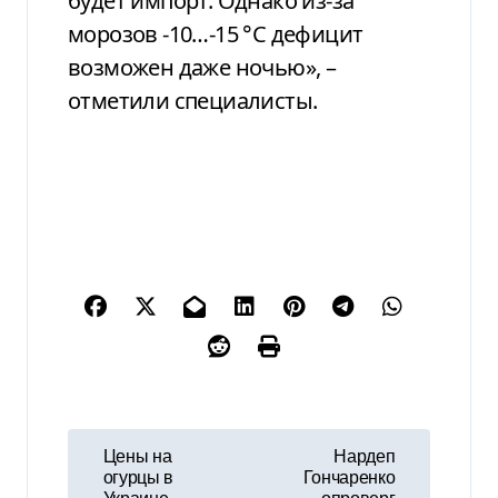
будет импорт. Однако из-за
морозов -10…-15 °С дефицит
возможен даже ночью», –
отметили специалисты.
Н
Цены на
Нардеп
огурцы в
Гончаренко
а