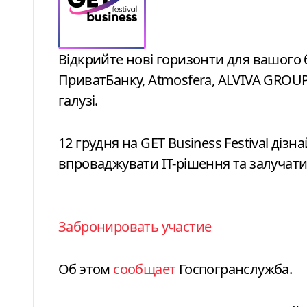
Відкрийте нові горизонти для вашого бізнесу: стратегії зростання від
ПриватБанку, Atmosfera, ALVIVA GROUP,
галузі.
12 грудня на GET Business Festival дізн
впроваджувати ІТ-рішення та залучати 
Забронировать участие
Об этом
сообщает
Госпогранслужба.