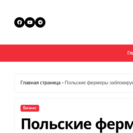
Перейти
к
содержанию
Гл
Главная страница
»
Польские фермеры заблокирую
Бизнес
Польские фер