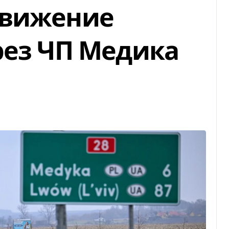
движение
рез ЧП Медика