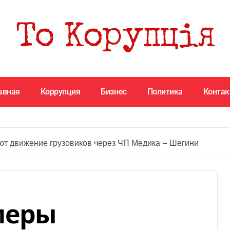
авная
Коррупция
Бизнес
Политика
Конта
т движение грузовиков через ЧП Медика — Шегини
меры