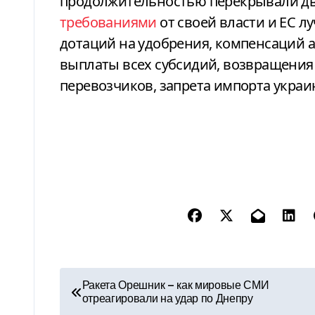
продолжительностью перекрывали дви
требованиями
от своей власти и ЕС л
дотаций на удобрения, компенсаций 
выплаты всех субсидий, возвращения
перевозчиков, запрета импорта украин
Н
Ракета Орешник — как мировые СМИ
отреагировали на удар по Днепру
а