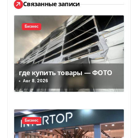
Связанные записи
ц
и
Бизнес
я
п
о
з
где купить товары — ФОТО
Авг 8, 2026
а
п
и
с
Бизнес
я