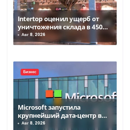
м
Intertop оценил ущерб от
уничтожения склада в 450
млн грн
Авг 8, 2026
Бизнес
Microsoft запустила
крупнейший дата-центр в
Индии за $20,5 миллиарда
Авг 8, 2026