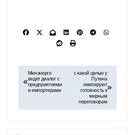
Н
Минэнерго
с какой целью у
ведет диалог с
Путина
а
предприятиями
имитируют
и импортерами
готовность к
в
мирным
переговорам
и
г
а