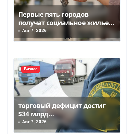
п
Первые пять городов
о
получат социальное жилье
з
за счет ЕИБ в Украине
Авг 7, 2026
а
п
и
Бизнес
с
я
м
торговый дефицит достиг
$34 млрд…
Авг 7, 2026