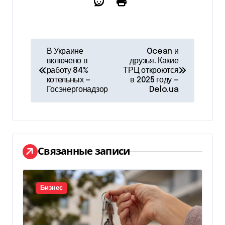
Н
В Украине
Ocean и
включено в
друзья. Какие
а
работу 84%
ТРЦ откроются
котельных —
в 2025 году —
в
Госэнергонадзор
Delo.ua
и
г
а
Связанные записи
ц
и
Бизнес
я