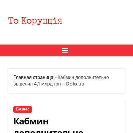
Перейти
к
содержанию
Главная страница
»
Кабмин дополнительно
выделил 4,1 млрд грн — Delo.ua
Бизнес
Кабмин
дополнительно