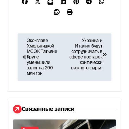
Н
Экс-главе
Украина и
Хмельницкой
Италия будут
а
МСЭК Татьяне
сотрудничать в
Крупе
сфере поставок
в
уменьшили
критически
залог на 200
важного сырья
и
млн грн
г
а
ц
Связанные записи
и