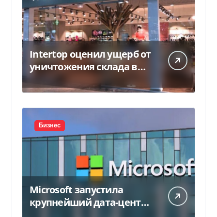
Intertop оценил ущерб от
уничтожения склада в
450 млн грн
Бизнес
Microsoft запустила
крупнейший дата-центр
в Индии за $20,5