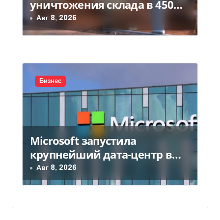
уничтожения склада в 450
млн грн
Авг 8, 2026
Бизнес
Microsoft запустила
крупнейший дата-центр в
Индии за $20,5 миллиарда
Авг 8, 2026