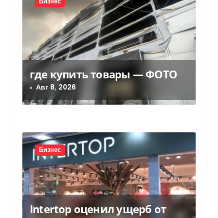
я
Бизнес
п
о
з
где купить товары — ФОТО
а
Авг 8, 2026
п
и
с
Бизнес
я
м
Intertop оценил ущерб от