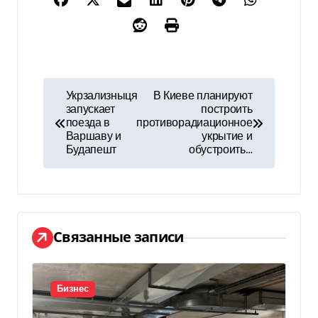
Н
Укрзализныця
В Киеве планируют
запускает
построить
а
поезда в
противорадиационное
Варшаву и
укрытие и
в
Будапешт
обустроить…
и
г
а
Связанные записи
ц
и
Бизнес