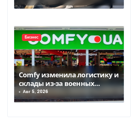
Бизнес
Comfy изменила логистику и
склады из-за военных
рисков
Авг 5, 2026