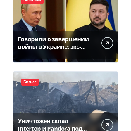
Политика
Говорили о завершении
войны в Украине: экс-
чиновники ЕС и РФ
провели тайные
переговоры, — СМИ
Бизнес
Уничтожен склад
Intertop и Pandora под