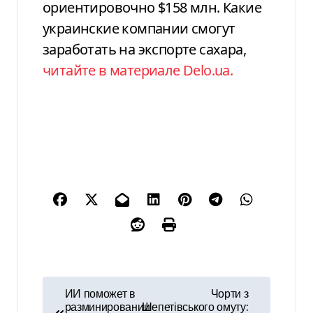
ориентировочно $158 млн. Какие
украинские компании смогут
заработать на экспорте сахара,
читайте в материале Delo.ua.
Н
ИИ поможет в
Чорти з
разминировании
Шепетівського омуту: