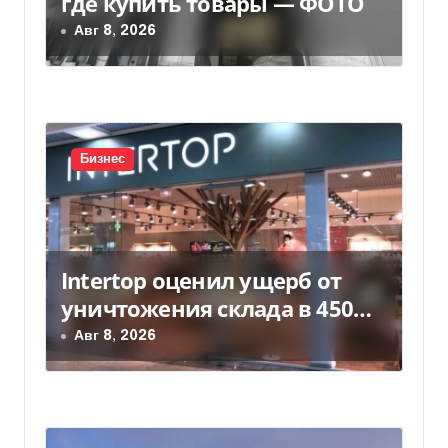
где купить товары — ФОТО
а
Авг 8, 2026
п
и
с
Бизнес
я
м
Intertop оценил ущерб от
уничтожения склада в 450
млн грн
Авг 8, 2026