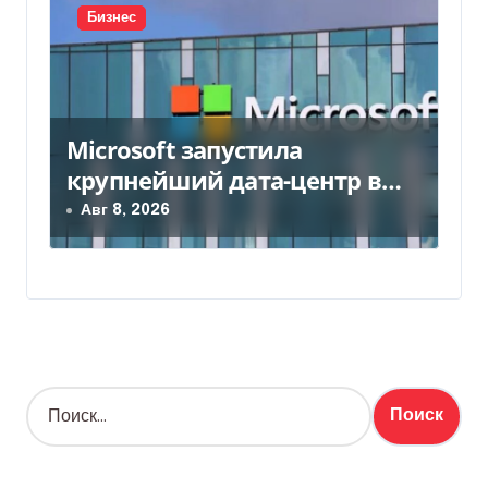
Бизнес
Microsoft запустила
крупнейший дата-центр в
Индии за $20,5 миллиарда
Авг 8, 2026
Н
а
й
т