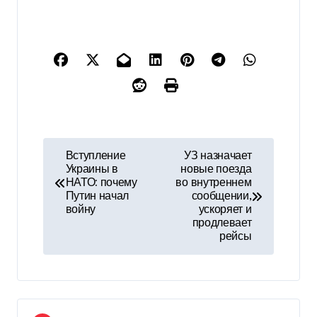
Н
Вступление
УЗ назначает
Украины в
новые поезда
а
НАТО: почему
во внутреннем
Путин начал
сообщении,
в
войну
ускоряет и
продлевает
и
рейсы
г
а