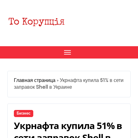
Перейти
к
содержанию
Главная страница
»
Укрнафта купила 51% в сети
заправок Shell в Украине
Бизнес
Укрнафта купила 51% в
сети заправок Shell в