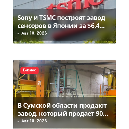
м
Sony и TSMC построят завод
сенсоров в Японии за $6,4
млрд
Авг 10, 2026
Бизнес
В Сумской области продают
завод, который продает 90%
товаров за границу
Авг 10, 2026