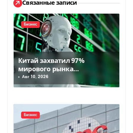
ц
Связанные записи
и
я
Бизнес
п
о
Китай захватил 97%
з
мирового рынка
а
гуманоидных роботов
Авг 10, 2026
п
и
с
Бизнес
я