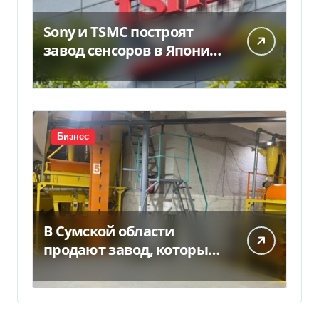
Sony и TSMC построят
завод сенсоров в Японии
за $6,4 млрд
Бизнес
В Сумской области
продают завод, который
продает 90% товаров за
границу