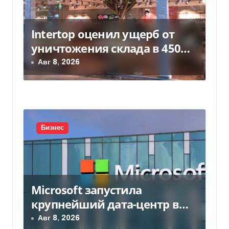
м
Intertop оценил ущерб от
уничтожения склада в 450
млн грн
Авг 8, 2026
Бизнес
Microsoft запустила
крупнейший дата-центр в
Индии за $20,5 миллиарда
Авг 8, 2026