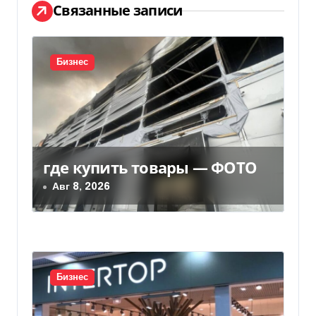
ц
Связанные записи
и
я
Бизнес
п
о
з
где купить товары — ФОТО
а
Авг 8, 2026
п
и
с
Бизнес
я