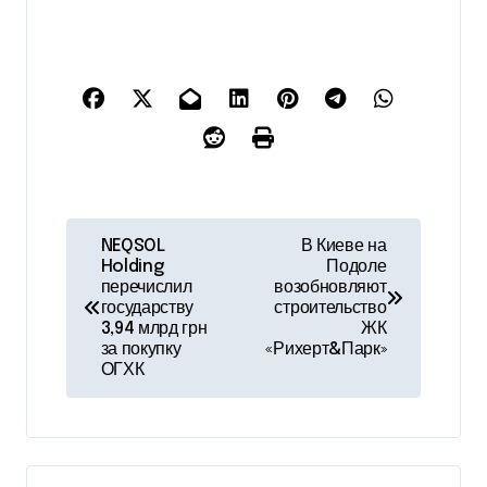
Н
NEQSOL
В Киеве на
Holding
Подоле
а
перечислил
возобновляют
государству
строительство
в
3,94 млрд грн
ЖК
за покупку
«Рихерт&Парк»
и
ОГХК
г
а