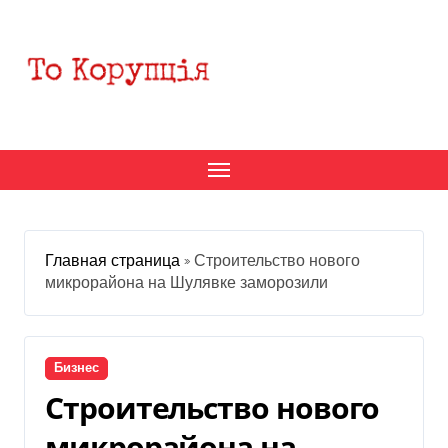
Перейти
к
содержанию
Главная страница
»
Строительство нового
микрорайона на Шулявке заморозили
Бизнес
Строительство нового
микрорайона на