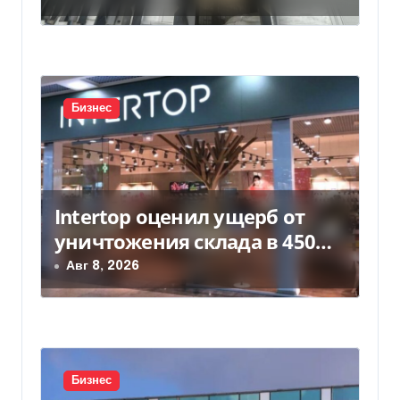
а
п
и
с
Бизнес
я
м
Intertop оценил ущерб от
уничтожения склада в 450
млн грн
Авг 8, 2026
Бизнес