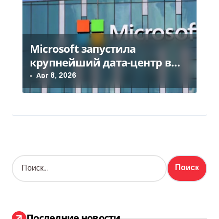
Microsoft запустила
крупнейший дата-центр в
Индии за $20,5 миллиарда
Авг 8, 2026
Н
а
й
т
и
:
Последние новости