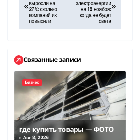
а
выросли на
электроэнергии
27%: сколько
на 18 ноября:
в
компаний их
когда не будет
повысили
света
и
г
а
Связанные записи
ц
и
Бизнес
я
п
о
з
где купить товары — ФОТО
Авг 8, 2026