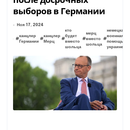
выборов в Германии
Ноя 17, 2024
кто
немецкая
мерц
канцлер
канцлер
будет
военная
#
#
#
#
вместо
#
Германии
Мерц
вместо
помощь
шольца
шольца
украине