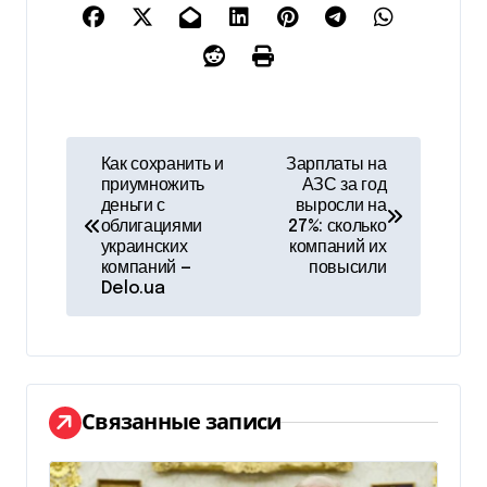
Н
Как сохранить и
Зарплаты на
приумножить
АЗС за год
а
деньги с
выросли на
облигациями
27%: сколько
в
украинских
компаний их
компаний —
повысили
и
Delo.ua
г
а
ц
Связанные записи
и