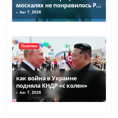
москалях не понравилось РФ
— видео
Авг 7, 2026
Политика
как война в Украине
подняла КНДР «с колен»
Авг 7, 2026