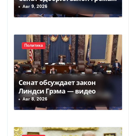
— Фокус
Авг 9, 2026
а
п
и
с
Политика
я
м
Сенат обсуждает закон
Линдси Грэма — видео
Авг 8, 2026