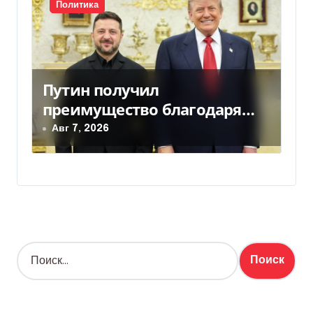
Политика
Путин получил
преимущество благодаря
действиям США
Авг 7, 2026
Н
а
й
т
и