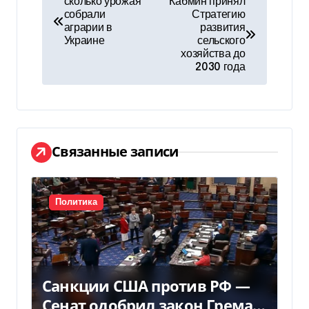
сколько урожая
Кабмин принял
собрали
Стратегию
а
аграрии в
развития
Украине
сельского
в
хозяйства до
2030 года
и
г
а
Связанные записи
ц
и
Политика
я
п
о
Санкции США против РФ —
з
Сенат одобрил закон Грема