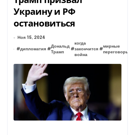
Украину и РФ
остановиться
Ноя 15, 2024
когда
Дональд
мирные
#
дипломатия
#
#
закончится
#
#
Трамп
переговоры
война