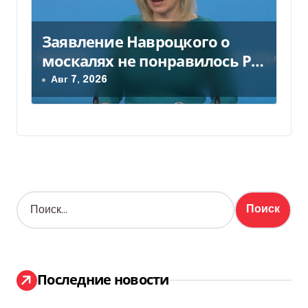
Заявление Навроцкого о
москалях не понравилось РФ
— видео
Авг 7, 2026
Н
а
й
т
и
:
Последние новости