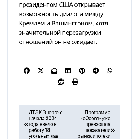
президентом США открывает
возможность диалога между
Кремлем и Вашингтоном, хотя
значительной перезагрузки
отношений он не ожидает.
Н
ДТЭК Энерго с
Программа
начала 2024
«єОселя» уже
а
года ввело в
превзошла
работу 18
показатели
в
угольных лав
рынка ипотеки