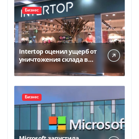
Бизнес
Intertop оценил ущерб от
уничтожения склада в
450 млн грн
Бизнес
Microsoft запустила