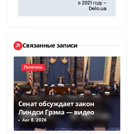
в 2021 году —
и
Delo.ua
г
а
ц
Связанные записи
и
я
Политика
п
о
Сенат обсуждает закон
з
Линдси Грэма — видео
а
Авг 8, 2026
п