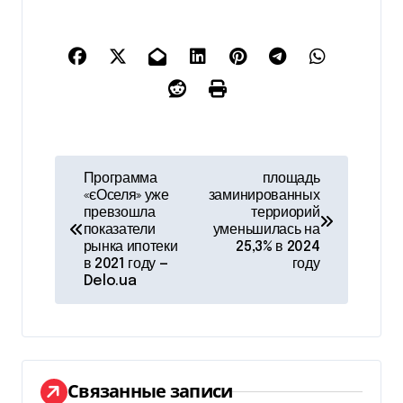
Н
Программа
площадь
«єОселя» уже
заминированных
а
превзошла
терриорий
показатели
уменьшилась на
в
рынка ипотеки
25,3% в 2024
в 2021 году —
году
и
Delo.ua
г
а
ц
Связанные записи