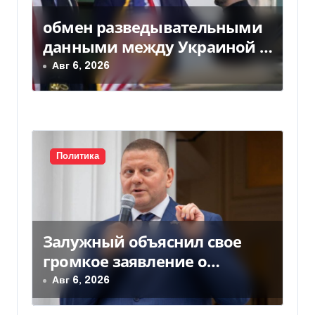
обмен разведывательными
данными между Украиной и
США значительно вырос, —
Авг 6, 2026
Politico
Политика
Залужный объяснил свое
громкое заявление о
вступлении Украины в НАТО
Авг 6, 2026