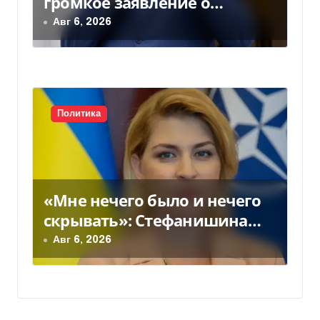
громкое заявление о
вступлении Украины в НАТО
Авг 6, 2026
Политика
«Мне нечего было и нечего
скрывать»: Стефанишина
прокомментировала новое
Авг 6, 2026
подозрение