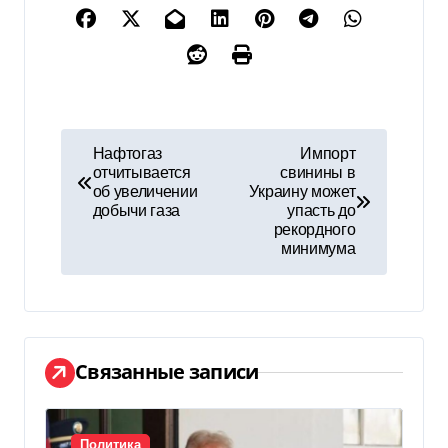
Н
Нафтогаз
Импорт
отчитывается
свинины в
а
об увеличении
Украину может
добычи газа
упасть до
в
рекордного
минимума
и
г
а
Связанные записи
ц
и
Политика