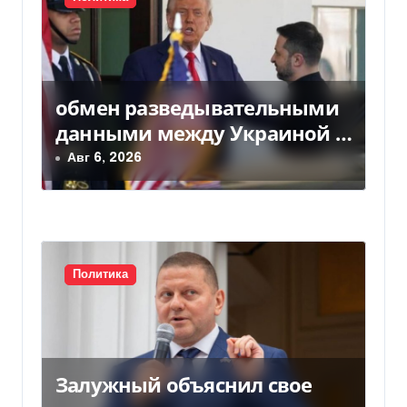
я
п
о
обмен разведывательными
з
данными между Украиной и
США значительно вырос, —
Авг 6, 2026
а
Politico
п
и
с
Политика
я
м
Залужный объяснил свое