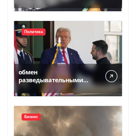
соглашения с
Ощадбанком
Политика
обмен
разведывательными
данными между
Украиной и США
значительно вырос, —
Politico
Бизнес