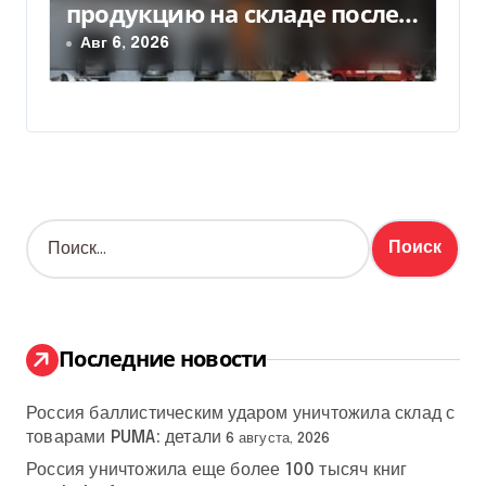
продукцию на складе после
российской атаки
Авг 6, 2026
Н
а
й
т
и
:
Последние новости
Россия баллистическим ударом уничтожила склад с
товарами PUMA: детали
6 августа, 2026
Россия уничтожила еще более 100 тысяч книг