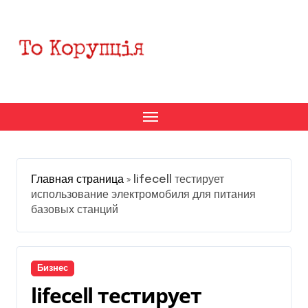
Перейти
к
содержанию
Главная страница
»
lifecell тестирует
использование электромобиля для питания
базовых станций
Бизнес
lifecell тестирует