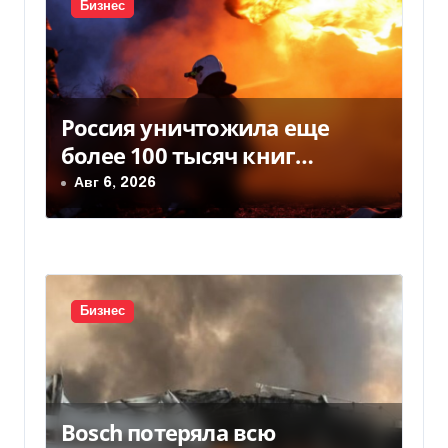
с
Бизнес
я
м
Россия уничтожила еще
более 100 тысяч книг
BookChef: что произошло
Авг 6, 2026
Бизнес
Bosch потеряла всю