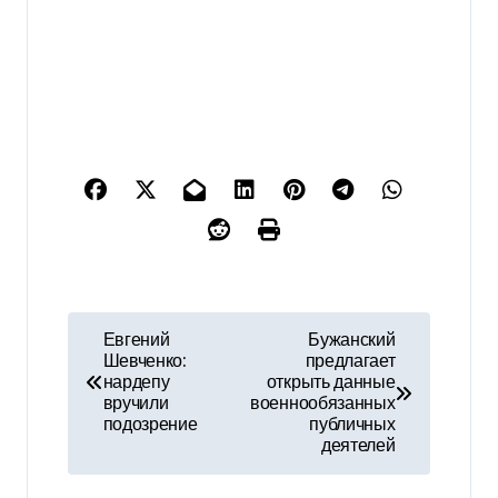
Н
Евгений
Бужанский
Шевченко:
предлагает
а
нардепу
открыть данные
вручили
военнообязанных
в
подозрение
публичных
деятелей
и