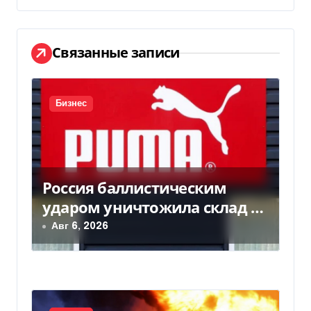
г
а
Связанные записи
ц
и
Бизнес
я
п
о
Россия баллистическим
з
ударом уничтожила склад с
товарами PUMA: детали
Авг 6, 2026
а
п
и