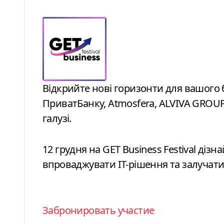
Відкрийте нові горизонти для вашого бізнесу: стратегії зростання від
ПриватБанку, Atmosfera, ALVIVA GROUP,
галузі.
12 грудня на GET Business Festival дізн
впроваджувати ІТ-рішення та залучати 
Забронировать участие