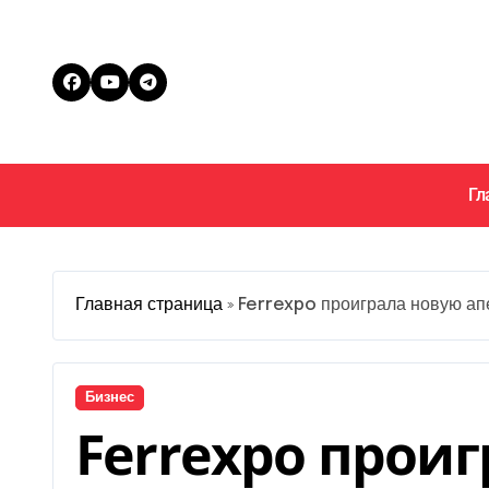
Перейти
к
содержанию
Гл
Главная страница
»
Ferrexpo проиграла новую ап
Бизнес
Ferrexpo прои