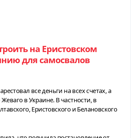
троить на Еристовском
инию для самосвалов
арестовал все деньги на всех счетах, а
Жеваго в Украине. В частности, в
лтавского, Еристовского и Белановского
аявила, что получила постановление от