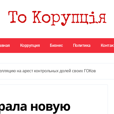
авная
Коррупция
Бизнес
Политика
Конта
елляцию на арест контрольных долей своих ГОКов
грала новую