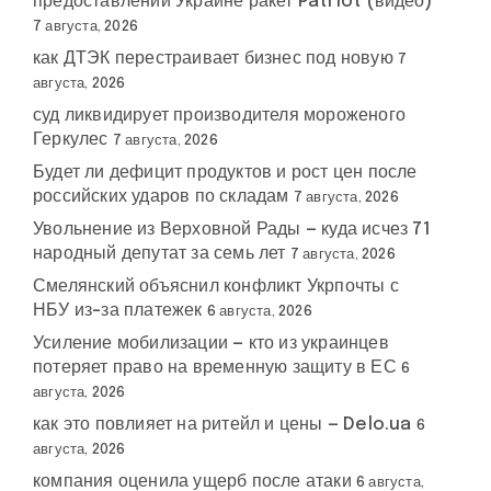
предоставлении Украине ракет Patriot (видео)
7 августа, 2026
как ДТЭК перестраивает бизнес под новую
7
августа, 2026
суд ликвидирует производителя мороженого
Геркулес
7 августа, 2026
Будет ли дефицит продуктов и рост цен после
российских ударов по складам
7 августа, 2026
Увольнение из Верховной Рады — куда исчез 71
народный депутат за семь лет
7 августа, 2026
Смелянский объяснил конфликт Укрпочты с
НБУ из-за платежек
6 августа, 2026
Усиление мобилизации — кто из украинцев
потеряет право на временную защиту в ЕС
6
августа, 2026
как это повлияет на ритейл и цены — Delo.ua
6
августа, 2026
компания оценила ущерб после атаки
6 августа,