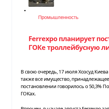
Категория
Промышленность
Ferrexpo планирует пос
ГОКе троллейбусную л
В свою очередь, 17 июля Хозсуд Киева 
также все имущество, принадлежащее 
постановлении говорилось о 50,3% По
ГОКах.
Впрочем, в начале августа Ferrexpo з