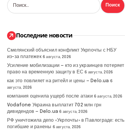
Н
а
й
т
и
:
Последние новости
Смелянский объяснил конфликт Укрпочты с НБУ
из-за платежек
6 августа, 2026
Усиление мобилизации — кто из украинцев потеряет
право на временную защиту в ЕС
6 августа, 2026
как это повлияет на ритейл и цены — Delo.ua
6
августа, 2026
компания оценила ущерб после атаки
6 августа, 2026
Vodafone Украина выплатит 702 млн грн
дивидендов — Delo.ua
6 августа, 2026
РФ уничтожила депо «Укрпочты» в Павлограде: есть
погибшие и ранены
6 августа, 2026