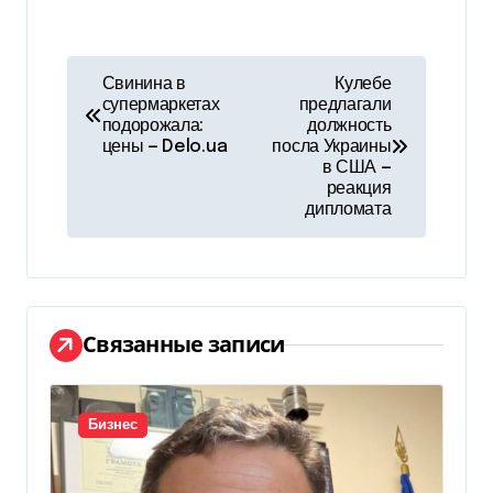
Н
Свинина в
Кулебе
супермаркетах
предлагали
а
подорожала:
должность
цены — Delo.ua
посла Украины
в
в США —
реакция
и
дипломата
г
а
ц
Связанные записи
и
я
Бизнес
п