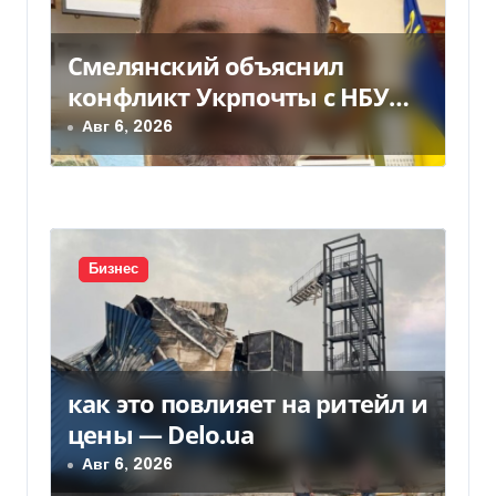
о
Смелянский объяснил
з
конфликт Укрпочты с НБУ
а
из-за платежек
Авг 6, 2026
п
и
с
Бизнес
я
м
как это повлияет на ритейл и
цены — Delo.ua
Авг 6, 2026