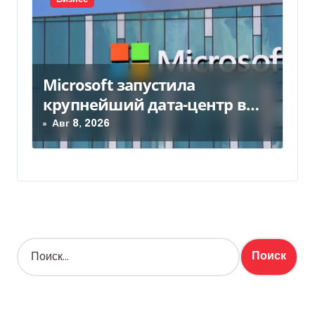
Microsoft запустила
крупнейший дата-центр в
Индии за $20,5 миллиарда
Авг 8, 2026
Н
а
й
т
и