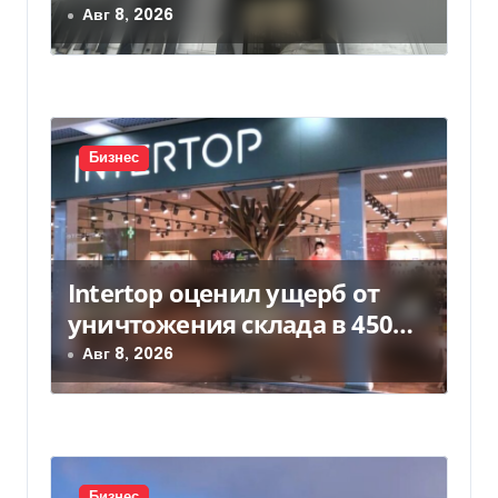
а
Авг 8, 2026
п
и
с
Бизнес
я
м
Intertop оценил ущерб от
уничтожения склада в 450
млн грн
Авг 8, 2026
Бизнес