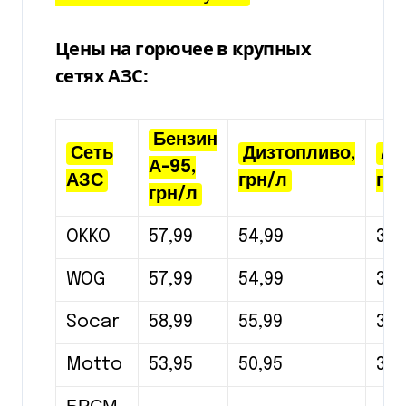
Цены на горючее в крупных
сетях АЗС:
Бензин
Сеть
Дизтопливо,
Ав
А-95,
АЗС
грн/л
грн
грн/л
OKKO
57,99
54,99
35,
WOG
57,99
54,99
35,
Socar
58,99
55,99
35,
Motto
53,95
50,95
32,