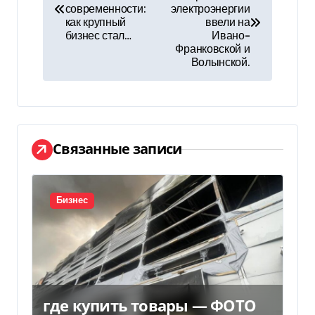
а
современности:
электроэнергии
как крупный
ввели на
в
бизнес стал…
Ивано-
Франковской и
и
Волынской.
г
а
ц
Связанные записи
и
я
Бизнес
п
о
з
где купить товары — ФОТО