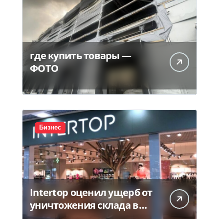
где купить товары —
ФОТО
Бизнес
Intertop оценил ущерб от
уничтожения склада в
450 млн грн