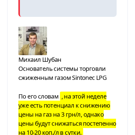
Михаил Шубан
Основатель системы торговли
сжиженным газом Sintonec LPG
По его словам
, на этой неделе
уже есть потенциал к снижению
цены на газ на 3 грн/л, однако
цены будут снижаться постепенно
на 10-20 коп./л в сутки.