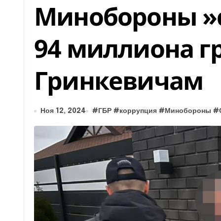
Минобороны »
94 миллиона г
Гринкевичам
Ноя 12, 2024
#
ГБР
#
коррупция
#
Минобороны
#