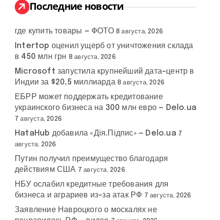
:
Последние новости
где купить товары — ФОТО
8 августа, 2026
Intertop оценил ущерб от уничтожения склада
в 450 млн грн
8 августа, 2026
Microsoft запустила крупнейший дата-центр в
Индии за $20,5 миллиарда
8 августа, 2026
ЕБРР может поддержать кредитование
украинского бизнеса на 300 млн евро — Delo.ua
7 августа, 2026
HataHub добавила «Дія.Підпис» — Delo.ua
7
августа, 2026
Путин получил преимущество благодаря
действиям США
7 августа, 2026
НБУ ослабил кредитные требования для
бизнеса и аграриев из-за атак РФ
7 августа, 2026
Заявление Навроцкого о москалях не