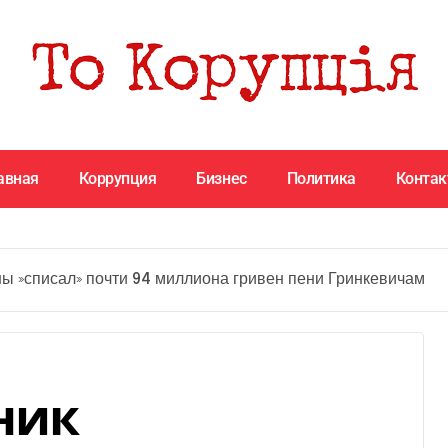
авная
Коррупция
Бизнес
Политика
Конта
ы »списал» почти 94 миллиона гривен пени Гринкевичам
ник