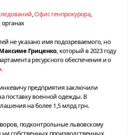
следований
,
Офис генпрокурора
,
 органах
й не указано имя подозреваемого, но
Максиме Гриценко
, который в 2023 году
партамента ресурсного обеспечения и о
»
.
ринкевичу предприятия заключили
а поставку военной одежды. В
лашения на более 1,5 млрд грн.
оворов, подконтрольные львовскому
 ни собственных производственных