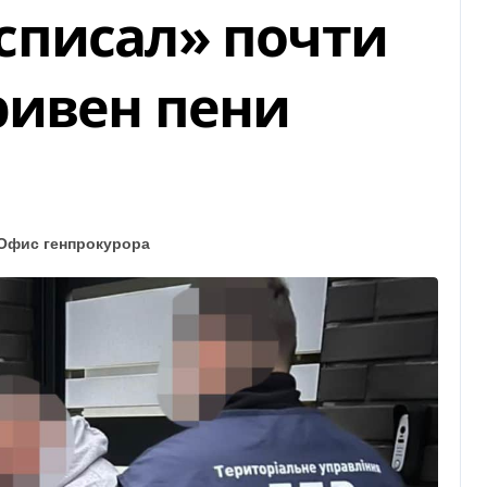
списал» почти
ривен пени
Офис генпрокурора