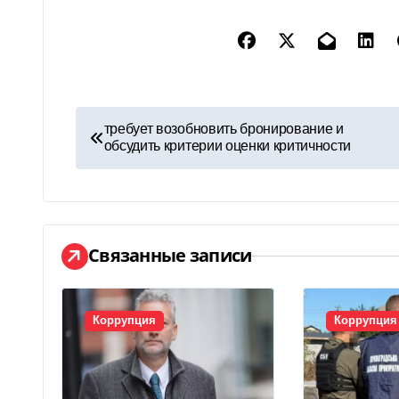
Н
требует возобновить бронирование и
обсудить критерии оценки критичности
а
в
и
Связанные записи
г
а
Коррупция
Коррупция
ц
и