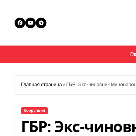
Перейти
к
содержанию
Гл
Главная страница
»
ГБР: Экс-чиновник Миноборон
Коррупция
ГБР: Экс-чинов